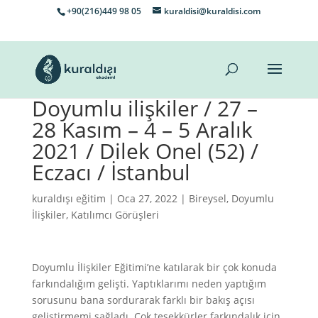
+90(216)449 98 05
kuraldisi@kuraldisi.com
Doyumlu ilişkiler / 27 –
28 Kasım – 4 – 5 Aralık
2021 / Dilek Onel (52) /
Eczacı / İstanbul
kuraldışı eğitim
| Oca 27, 2022 |
Bireysel
,
Doyumlu
İlişkiler
,
Katılımcı Görüşleri
Doyumlu İlişkiler Eğitimi’ne katılarak bir çok konuda
farkındalığım gelişti. Yaptıklarımı neden yaptığım
sorusunu bana sordurarak farklı bir bakış açısı
geliştirmemi sağladı. Çok teşekkürler farkındalık için.