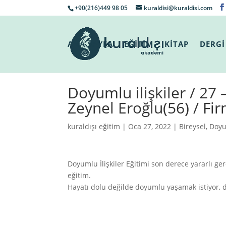
+90(216)449 98 05
kuraldisi@kuraldisi.com
ANA SAYFA
EĞİTİM
KİTAP
DERGİ
Doyumlu ilişkiler / 27 
Zeynel Eroğlu(56) / Fir
kuraldışı eğitim
| Oca 27, 2022 |
Bireysel
,
Doyu
Doyumlu İlişkiler Eğitimi son derece yararlı ge
eğitim.
Hayatı dolu değilde doyumlu yaşamak istiyor, d