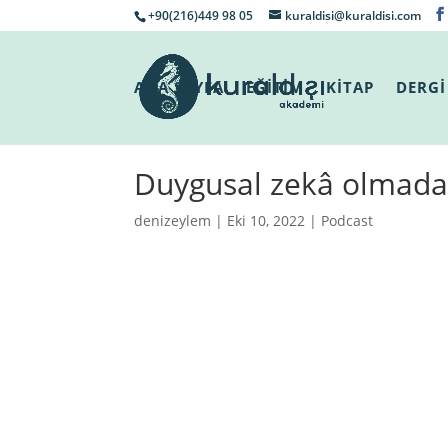
+90(216)449 98 05
kuraldisi@kuraldisi.com
ANA SAYFA
EĞİTİM
KİTAP
DERGİ
Duygusal zekâ olmadan 
denizeylem
| Eki 10, 2022 |
Podcast