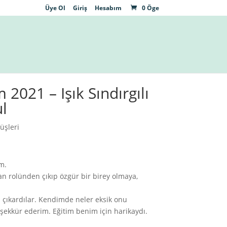
Üye Ol
Giriş
Hesabım
0 Öge
 2021 – Işık Sındırgılı
ul
üşleri
m.
 rolünden çıkıp özgür bir birey olmaya,
ğa çıkardılar. Kendimde neler eksik onu
şekkür ederim. Eğitim benim için harikaydı.