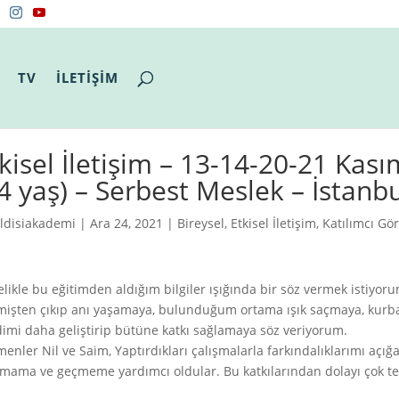
TV
İLETİŞİM
kisel İletişim – 13-14-20-21 Kasım
4 yaş) – Serbest Meslek – İstanb
ldisiakademi
| Ara 24, 2021 |
Bireysel
,
Etkisel İletişim
,
Katılımcı Gör
likle bu eğitimden aldığım bilgiler ışığında bir söz vermek istiyoru
işten çıkıp anı yaşamaya, bulunduğum ortama ışık saçmaya, kurban
imi daha geliştirip bütüne katkı sağlamaya söz veriyorum.
menler Nil ve Saim, Yaptırdıkları çalışmalarla farkındalıklarımı açı
mama ve geçmeme yardımcı oldular. Bu katkılarından dolayı çok te