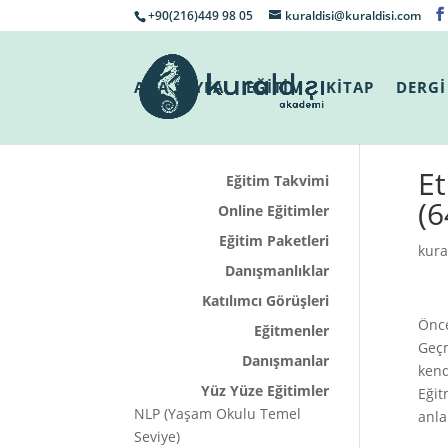
+90(216)449 98 05
kuraldisi@kuraldisi.com
ANA SAYFA
EĞİTİM
KİTAP
DERGİ
Et
Eğitim Takvimi
(6
Online Eğitimler
Eğitim Paketleri
kura
Danışmanlıklar
Katılımcı Görüşleri
Önce
Eğitmenler
Geçm
Danışmanlar
kend
Yüz Yüze Eğitimler
Eğit
NLP (Yaşam Okulu Temel
anla
Seviye)