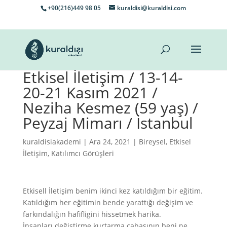
+90(216)449 98 05
kuraldisi@kuraldisi.com
Etkisel İletişim / 13-14-
20-21 Kasım 2021 /
Neziha Kesmez (59 yaş) /
Peyzaj Mimarı / İstanbul
kuraldisiakademi
| Ara 24, 2021 |
Bireysel
,
Etkisel
İletişim
,
Katılımcı Görüşleri
Etkisell İletişim benim ikinci kez katıldığım bir eğitim.
Katıldığım her eğitimin bende yarattığı değişim ve
farkındalığın hafifligini hissetmek harika.
İnsanları değiştirme kurtarma çabasının beni ne