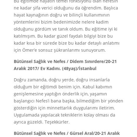
Bu eğitimde hayatın temel fonksiyonu olan nefesin
ne kadar şifa verici olduğunu da öğrendim. Başlıca
hayat kaynağının doğru ve bilinçli kullanımının
yöntemlerini bizim bedenimizde nelere kadim
olduğunu gördüm ve tanık oldum. Bu eğitime iyi ki
katılmışım. Bu kadar güzel faydalı bilgiyi bize bu
kadar kısa bir sürede bize bu kadar detaylı anlatımı
için Ömer’e sonsuz şükranlarımı sunuyorum.
Bütünsel Sağlık ve Nefes / Didem Sınırdere/20-21
Aralık 2017/ Ev Kadını. (48yaş)/İstanbul
Doğru zamanda, doğru yerde, doğru insanlarla
olduğum bir eğitimdi benim için. Kabul kabımın
genişlemesine yaptığın önderlik için, yaşamın
başlangıcı Nefes’i bana başka, bilmediğim bir yönden
gösterdiğin için minnettarlık duygularımı iletirim.
Uygulamada yapılacak tekniklerin kolay olması da
ayrıca güzeldi. Teşekkürler.
Bütünsel Sağlık ve Nefes / Gürsel Aral/20-21 Aralık