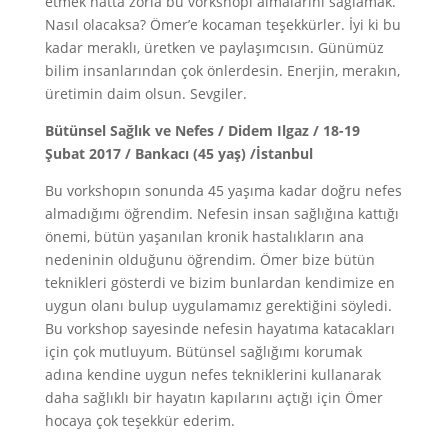
etmek hatta zorla bu vorkshopı almalarını sağlamak.
Nasıl olacaksa? Ömer’e kocaman teşekkürler. İyi ki bu
kadar meraklı, üretken ve paylaşımcısın. Günümüz
bilim insanlarından çok önlerdesin. Enerjin, merakın,
üretimin daim olsun. Sevgiler.
Bütünsel Sağlık ve Nefes / Didem Ilgaz / 18-19
Şubat 2017 / Bankacı (45 yaş) /İstanbul
Bu vorkshopın sonunda 45 yaşıma kadar doğru nefes
almadığımı öğrendim. Nefesin insan sağlığına kattığı
önemi, bütün yaşanılan kronik hastalıkların ana
nedeninin olduğunu öğrendim. Ömer bize bütün
teknikleri gösterdi ve bizim bunlardan kendimize en
uygun olanı bulup uygulamamız gerektiğini söyledi.
Bu vorkshop sayesinde nefesin hayatıma katacakları
için çok mutluyum. Bütünsel sağlığımı korumak
adına kendine uygun nefes tekniklerini kullanarak
daha sağlıklı bir hayatın kapılarını açtığı için Ömer
hocaya çok teşekkür ederim.