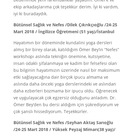
ekip arkadaşlarıma çok teşekkür derim. İyi ki vardım,
iyi ki buradaydık.
Bütünsel Sağlık ve Nefes /Dilek Çıkrıkçıoğlu /24-25
Mart 2018 / İngilizce Öğretmeni (51 yaş)/İstanbul
Hayatımın bir döneminde kundalini yoga dersleri
almış bir birey olarak, katıldığım Ömer Bey’in “Nefes”
workshopı aslında tekniğin önemine, kutsiyetine,
insan odaklı şifalanmaya ve kadim bir felsefesi olan
bu bilginin hayatımızın üzerinde nasıl bir maksimum
etki sağlayacağına dair birçok ipucu almama ve
aslında daha önceki yoga derslerindeki ve aslından
daha ezberleri bozmama bir ipucu oldu. Öğrenecek
ve uygulayacak çok egzersiz olduğunu anladım. Dr.
Ömer Bey’den bu dersi aldığım için şükrediyorum ve
çok şanslı hissediyorum. Teşekkürler.
Bütünsel Sağlık ve Nefes /Seyhan Aktaş Sarıoğlu
/24-25 Mart 2018 / Yüksek Peyzaj Mimarı(38 yaş)/