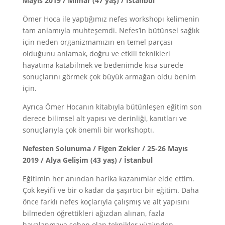
Mayıs 2019 / Mimar (47 yaş) / İstanbul
Ömer Hoca ile yaptığımız nefes workshopı kelimenin
tam anlamıyla muhteşemdi. Nefes’in bütünsel sağlık
için neden organizmamızın en temel parçası
olduğunu anlamak, doğru ve etkili teknikleri
hayatıma katabilmek ve bedenimde kısa sürede
sonuçlarını görmek çok büyük armağan oldu benim
için.
Ayrıca Ömer Hocanın kitabıyla bütünleşen eğitim son
derece bilimsel alt yapısı ve derinliği, kanıtları ve
sonuçlarıyla çok önemli bir workshoptı.
Nefesten Solunuma / Figen Zekier / 25-26 Mayıs
2019 / Alya Gelişim (43 yaş) / İstanbul
Eğitimin her anından harika kazanımlar elde ettim.
Çok keyifli ve bir o kadar da şaşırtıcı bir eğitim. Daha
önce farklı nefes koçlarıyla çalışmış ve alt yapısını
bilmeden öğrettikleri ağızdan alınan, fazla
havalanmaya sebep olan teknikler yüzünden