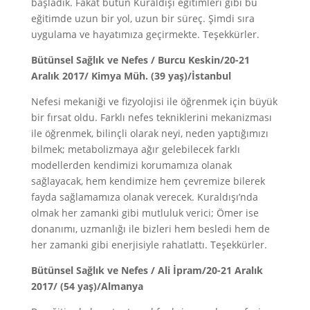
başladık. Fakat bütün Kuraldışı eğitimleri gibi bu
eğitimde uzun bir yol, uzun bir süreç. Şimdi sıra
uygulama ve hayatımıza geçirmekte. Teşekkürler.
Bütünsel Sağlık ve Nefes / Burcu Keskin/20-21
Aralık 2017/ Kimya Müh. (39 yaş)/İstanbul
Nefesi mekaniği ve fizyolojisi ile öğrenmek için büyük
bir fırsat oldu. Farklı nefes tekniklerini mekanizması
ile öğrenmek, bilinçli olarak neyi, neden yaptığımızı
bilmek; metabolizmaya ağır gelebilecek farklı
modellerden kendimizi korumamıza olanak
sağlayacak, hem kendimize hem çevremize bilerek
fayda sağlamamıza olanak verecek. Kuraldışı’nda
olmak her zamanki gibi mutluluk verici; Ömer ise
donanımı, uzmanlığı ile bizleri hem besledi hem de
her zamanki gibi enerjisiyle rahatlattı. Teşekkürler.
Bütünsel Sağlık ve Nefes / Ali İpram/20-21 Aralık
2017/ (54 yaş)/Almanya