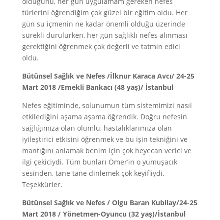
olduğunu, her gün uygulamam gereken nefes
türlerini öğrendiğim çok güzel bir eğitim oldu. Her
gün su içmenin ne kadar önemli olduğu üzerinde
sürekli durulurken, her gün sağlıklı nefes alınması
gerektiğini öğrenmek çok değerli ve tatmin edici
oldu.
Bütünsel Sağlık ve Nefes /İlknur Karaca Avcı/ 24-25
Mart 2018 /Emekli Bankacı (48 yaş)/ İstanbul
Nefes eğitiminde, solunumun tüm sistemimizi nasıl
etkilediğini aşama aşama öğrendik. Doğru nefesin
sağlığımıza olan olumlu, hastalıklarımıza olan
iyileştirici etkisini öğrenmek ve bu işin tekniğini ve
mantığını anlamak benim için çok heyecan verici ve
ilgi çekiciydi. Tüm bunları Ömer’in o yumuşacık
sesinden, tane tane dinlemek çok keyifliydi.
Teşekkürler.
Bütünsel Sağlık ve Nefes / Olgu Baran Kubilay/24-25
Mart 2018 / Yönetmen-Oyuncu (32 yaş)/İstanbul