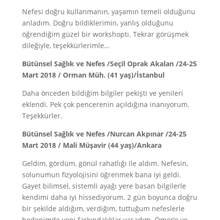
Nefesi doğru kullanmanın, yaşamın temeli olduğunu
anladım. Doğru bildiklerimin, yanlış olduğunu
öğrendiğim güzel bir workshoptı. Tekrar görüşmek
dileğiyle, teşekkürlerimle…
Bütünsel Sağlık ve Nefes /Seçil Oprak Akalan /24-25
Mart 2018 / Orman Müh. (41 yaş)/İstanbul
Daha önceden bildiğim bilgiler pekişti ve yenileri
eklendi. Pek çok pencerenin açıldığına inanıyorum.
Teşekkürler.
Bütünsel Sağlık ve Nefes /Nurcan Akpınar /24-25
Mart 2018 / Mali Müşavir (44 yaş)/Ankara
Geldim, gördüm, gönül rahatlığı ile aldım. Nefesin,
solunumun fizyolojisini öğrenmek bana iyi geldi.
Gayet bilimsel, sistemli ayağı yere basan bilgilerle
kendimi daha iyi hissediyorum. 2 gün boyunca doğru
bir şekilde aldığım, verdiğim, tuttuğum nefeslerle
bedenimde yeni farkındalıklar yaşadım. Ömer’e ve