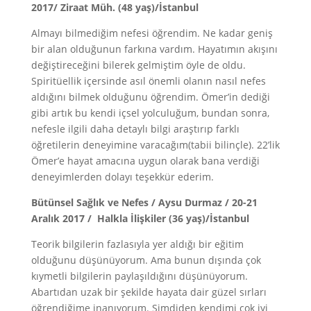
2017/ Ziraat Müh. (48 yaş)/İstanbul
Almayı bilmediğim nefesi öğrendim. Ne kadar geniş
bir alan olduğunun farkına vardım. Hayatımın akışını
değiştireceğini bilerek gelmiştim öyle de oldu.
Spiritüellik içersinde asıl önemli olanın nasıl nefes
aldığını bilmek olduğunu öğrendim. Ömer’in dediği
gibi artık bu kendi içsel yolculuğum, bundan sonra,
nefesle ilgili daha detaylı bilgi araştırıp farklı
öğretilerin deneyimine varacağım(tabii bilinçle). 22’lik
Ömer’e hayat amacına uygun olarak bana verdiği
deneyimlerden dolayı teşekkür ederim.
Bütünsel Sağlık ve Nefes / Aysu Durmaz / 20-21
Aralık 2017 / Halkla İlişkiler (36 yaş)/İstanbul
Teorik bilgilerin fazlasıyla yer aldığı bir eğitim
olduğunu düşünüyorum. Ama bunun dışında çok
kıymetli bilgilerin paylaşıldığını düşünüyorum.
Abartıdan uzak bir şekilde hayata dair güzel sırları
öğrendiğime inanıyorum. Şimdiden kendimi çok iyi