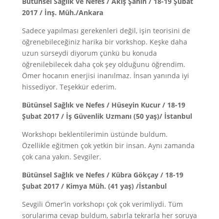
Bütünsel Sağlık ve Nefes / Akış Şahin / 18-19 Şubat
2017 / İnş. Müh./Ankara
Sadece yapılması gerekenleri değil, işin teorisini de
öğrenebileceğiniz harika bir vorkshop. Keşke daha
uzun sürseydi diyorum çünkü bu konuda
öğrenilebilecek daha çok şey olduğunu öğrendim.
Ömer hocanın enerjisi inanılmaz. İnsan yanında iyi
hissediyor. Teşekkür ederim.
Bütünsel Sağlık ve Nefes / Hüseyin Kucur / 18-19
Şubat 2017 / İş Güvenlik Uzmanı (50 yaş)/ İstanbul
Workshopı beklentilerimin üstünde buldum.
Özellikle eğitmen çok yetkin bir insan. Aynı zamanda
çok cana yakın. Sevgiler.
Bütünsel Sağlık ve Nefes / Kübra Gökçay / 18-19
Şubat 2017 / Kimya Müh. (41 yaş) /İstanbul
Sevgili Ömer’in vorkshopı çok çok verimliydi. Tüm
sorularıma cevap buldum, sabırla tekrarla her soruya