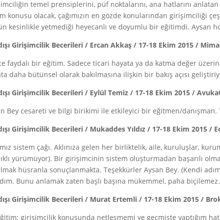
şimciliğin temel prensiplerini, püf noktalarını, ana hatlarını anlatan
im konusu olacak, çağımızın en gözde konularından girişimciliği çeşit
n kesinlikle yetmediği heyecanlı ve doyumlu bir eğitimdi. Aysan h
dışı Girişimcilik Becerileri / Ercan Akkaş / 17-18 Ekim 2015 / Mima
e faydalı bir eğitim. Sadece ticari hayata ya da katma değer üzerine
ta daha bütünsel olarak bakılmasına ilişkin bir bakış açısı geliştiriy
dışı Girişimcilik Becerileri / Eylül Temiz / 17-18 Ekim 2015 / Avuka
n Bey cesareti ve bilgi birikimi ile etkileyici bir eğitmen/danışman
dışı Girişimcilik Becerileri / Mukaddes Yıldız / 17-18 Ekim 2015 / E
mız sistem çağı. Aklınıza gelen her birliktelik, aile, kuruluşlar, k
lıklı yürümüyor). Bir girişimcinin sistem oluşturmadan başarılı ol
lmak hüsranla sonuçlanmakta. Teşekkürler Aysan Bey. (Kendi ad
dım. Bunu anlamak zaten başlı başına mükemmel, paha biçilemez.
dışı Girişimcilik Becerileri / Murat Ertemli / 17-18 Ekim 2015 / Br
ğitim; girişimcilik konusunda netleşmemi ve geçmişte yaptığım hat