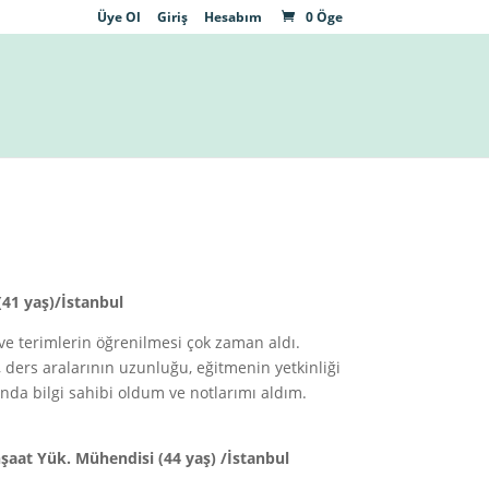
Üye Ol
Giriş
Hesabım
0 Öge
(41 yaş)/İstanbul
ve terimlerin öğrenilmesi çok zaman aldı.
 ders aralarının uzunluğu, eğitmenin yetkinliği
nda bilgi sahibi oldum ve notlarımı aldım.
İnşaat Yük. Mühendisi (44 yaş) /İstanbul