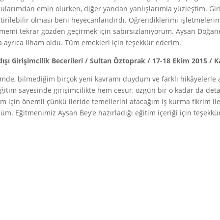
ularımdan emin olurken, diğer yandan yanlışlarımla yüzleştim. Giri
ştirilebilir olması beni heyecanlandırdı. Öğrendiklerimi işletmeler
tmemi tekrar gözden geçirmek için sabırsızlanıyorum. Aysan Doğaner’
 ayrıca ilham oldu. Tüm emekleri için teşekkür ederim.
dışı Girişimcilik Becerileri / Sultan Öztoprak / 17-18 Ekim 2015 / K
imde, bilmediğim birçok yeni kavramı duydum ve farklı hikâyelerl
ğitim sayesinde girişimcilikte hem cesur, özgün bir o kadar da det
m için önemli çünkü ileride temellerini atacağım iş kurma fikrim ile 
üm. Eğitmenimiz Aysan Bey’e hazırladığı eğitim içeriği için teşekk