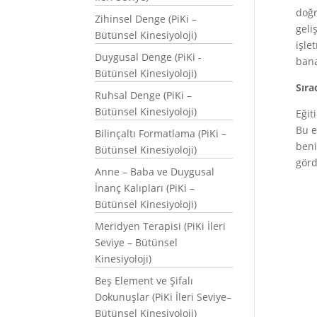
doğr
Zihinsel Denge (PiKi –
geli
Bütünsel Kinesiyoloji)
işle
Duygusal Denge (PiKi -
bana
Bütünsel Kinesiyoloji)
Sıra
Ruhsal Denge (PiKi –
Bütünsel Kinesiyoloji)
Eğit
Bu e
Bilinçaltı Formatlama (PiKi –
beni
Bütünsel Kinesiyoloji)
görd
Anne – Baba ve Duygusal
İnanç Kalıpları (PiKi –
Bütünsel Kinesiyoloji)
Meridyen Terapisi (PiKi İleri
Seviye – Bütünsel
Kinesiyoloji)
Beş Element ve Şifalı
Dokunuşlar (PiKi İleri Seviye–
Bütünsel Kinesiyoloji)