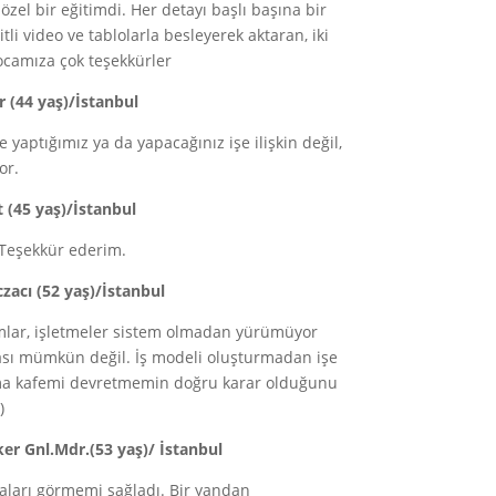
 özel bir eğitimdi. Her detayı başlı başına bir
li video ve tablolarla besleyerek aktaran, iki
ocamıza çok teşekkürler
r (44 yaş)/İstanbul
 yaptığımız ya da yapacağınız işe ilişkin değil,
or.
t (45 yaş)/İstanbul
. Teşekkür ederim.
czacı (52 yaş)/İstanbul
urumlar, işletmeler sistem olmadan yürümüyor
ması mümkün değil. İş modeli oluşturmadan işe
ıma kafemi devretmemin doğru karar olduğunu
)
oker Gnl.Mdr.(53 yaş)/ İstanbul
aları görmemi sağladı. Bir yandan