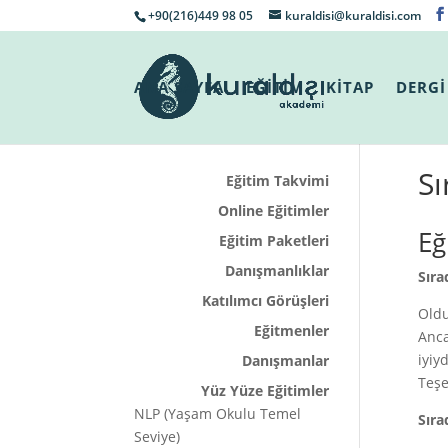
+90(216)449 98 05
kuraldisi@kuraldisi.com
ANA SAYFA
EĞİTİM
KİTAP
DERGİ
Sı
Eğitim Takvimi
Online Eğitimler
Eğ
Eğitim Paketleri
Danışmanlıklar
Sıra
Katılımcı Görüşleri
Oldu
Eğitmenler
Anca
iyiy
Danışmanlar
Teşe
Yüz Yüze Eğitimler
NLP (Yaşam Okulu Temel
Sıra
Seviye)