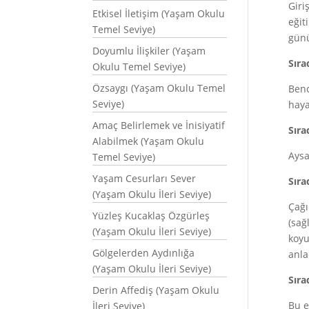
Giri
Etkisel İletişim (Yaşam Okulu
eğit
Temel Seviye)
günü
Doyumlu İlişkiler (Yaşam
Sıra
Okulu Temel Seviye)
Özsaygı (Yaşam Okulu Temel
Benc
Seviye)
haya
Amaç Belirlemek ve İnisiyatif
Sıra
Alabilmek (Yaşam Okulu
Aysa
Temel Seviye)
Yaşam Cesurları Sever
Sıra
(Yaşam Okulu İleri Seviye)
Çağı
Yüzleş Kucaklaş Özgürleş
(sağ
(Yaşam Okulu İleri Seviye)
koyu
Gölgelerden Aydınlığa
anla
(Yaşam Okulu İleri Seviye)
Sıra
Derin Affediş (Yaşam Okulu
Bu e
İleri Seviye)