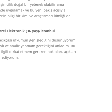
şimcilik doğal bir yetenek olabilir ama
imde uygulamak ve bu yeni bakış açısıyla
in bilgi birikimi ve araştırmacı kimliği de
arel Elektronik (36 yaş)/İstanbul
e açıkçası ufkumun genişlediğini düşünüyorum.
aylı ve analiz yapmam gerektiğini anladım. Bu
ilgili dikkat etmem gereken noktaları, açıkları
ür ediyorum.