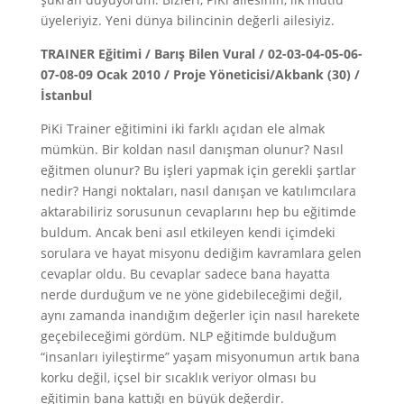
üyeleriyiz. Yeni dünya bilincinin değerli ailesiyiz.
TRAINER Eğitimi / Barış Bilen Vural / 02-03-04-05-06-
07-08-09 Ocak 2010 / Proje Yöneticisi/Akbank (30) /
İstanbul
PiKi Trainer eğitimini iki farklı açıdan ele almak
mümkün. Bir koldan nasıl danışman olunur? Nasıl
eğitmen olunur? Bu işleri yapmak için gerekli şartlar
nedir? Hangi noktaları, nasıl danışan ve katılımcılara
aktarabiliriz sorusunun cevaplarını hep bu eğitimde
buldum. Ancak beni asıl etkileyen kendi içimdeki
sorulara ve hayat misyonu dediğim kavramlara gelen
cevaplar oldu. Bu cevaplar sadece bana hayatta
nerde durduğum ve ne yöne gidebileceğimi değil,
aynı zamanda inandığım değerler için nasıl harekete
geçebileceğimi gördüm. NLP eğitimde bulduğum
“insanları iyileştirme” yaşam misyonumun artık bana
korku değil, içsel bir sıcaklık veriyor olması bu
eğitimin bana kattığı en büyük değerdir.