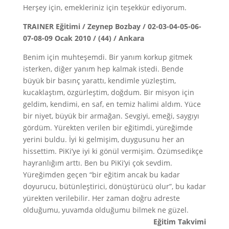
Herşey için, emekleriniz için teşekkür ediyorum.
TRAINER Eğitimi / Zeynep Bozbay / 02-03-04-05-06-
07-08-09 Ocak 2010 / (44) / Ankara
Benim için muhteşemdi. Bir yanım korkup gitmek
isterken, diğer yanım hep kalmak istedi. Bende
büyük bir basınç yarattı, kendimle yüzleştim,
kucaklaştım, özgürleştim, doğdum. Bir misyon için
geldim, kendimi, en saf, en temiz halimi aldım. Yüce
bir niyet, büyük bir armağan. Sevgiyi, emeği, saygıyı
gördüm. Yürekten verilen bir eğitimdi, yüreğimde
yerini buldu. İyi ki gelmişim, duygusunu her an
hissettim. PiKi’ye iyi ki gönül vermişim. Özümsedikçe
hayranlığım arttı. Ben bu PiKi’yi çok sevdim.
Yüreğimden geçen “bir eğitim ancak bu kadar
doyurucu, bütünleştirici, dönüştürücü olur”, bu kadar
yürekten verilebilir. Her zaman doğru adreste
olduğumu, yuvamda olduğumu bilmek ne güzel.
Eğitim Takvimi