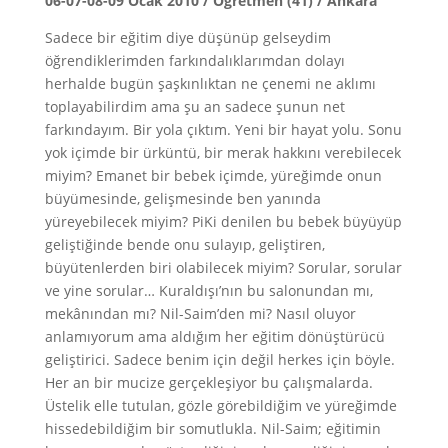
06-07-08-09 Ocak 2010 / Öğretmen (41) / Ankara
Sadece bir eğitim diye düşünüp gelseydim
öğrendiklerimden farkındalıklarımdan dolayı
herhalde bugün şaşkınlıktan ne çenemi ne aklımı
toplayabilirdim ama şu an sadece şunun net
farkındayım. Bir yola çıktım. Yeni bir hayat yolu. Sonu
yok içimde bir ürküntü, bir merak hakkını verebilecek
miyim? Emanet bir bebek içimde, yüreğimde onun
büyümesinde, gelişmesinde ben yanında
yüreyebilecek miyim? PiKi denilen bu bebek büyüyüp
geliştiğinde bende onu sulayıp, geliştiren,
büyütenlerden biri olabilecek miyim? Sorular, sorular
ve yine sorular… Kuraldışı’nın bu salonundan mı,
mekânından mı? Nil-Saim’den mi? Nasıl oluyor
anlamıyorum ama aldığım her eğitim dönüştürücü
geliştirici. Sadece benim için değil herkes için böyle.
Her an bir mucize gerçekleşiyor bu çalışmalarda.
Üstelik elle tutulan, gözle görebildiğim ve yüreğimde
hissedebildiğim bir somutlukla. Nil-Saim; eğitimin