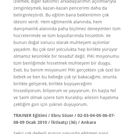
izlemek, diğer katılımcı arkadaşlarımın açılımlarıyla
zenginleşmek, kazan-kazan pencerimi daha da
belirginleştirdi. Bu eğitim bana beklentimin çok
ötesini verdi. Hem eğitmenlik alanında, hem
danışmanlık alanında paha biçilmez deneyimleri tüm
hücrelerimde ve tüm boyutlarımda hissettim. Ve
bunun doğal sonucu olarak muhteşem açılımlar
yaşadım. Bu çok özel yolculukta hep birlikte yürüyor
olmamız kesinlikle bir tesadüf değil. PiKi misyonumu
tüm benliğimde hissetmek muhteşem bir duygu.
Evet, bu benim misyonum! PiKi gerçekten çok özel bir
bebek ve ben bu bebeğe çok iyi bakacağımı, onunla
birlikte gelişerek, birlikte büyüyeceğimi
hissediyorum, biliyorum ve yaşıyorum. En başta Nil
ve Saim olmak üzere tüm Kuraldışı ailesini hayatıma
çektiğim gün için şükran duyuyorum.
TRAINER Eğitimi / Ebru Sözer / 02-03-04-05-06-07-
08-09 Ocak 2010 / İktisatçı (36) / Ankara
Sekiz çok değerli günün sonunda eğitmen nasıl