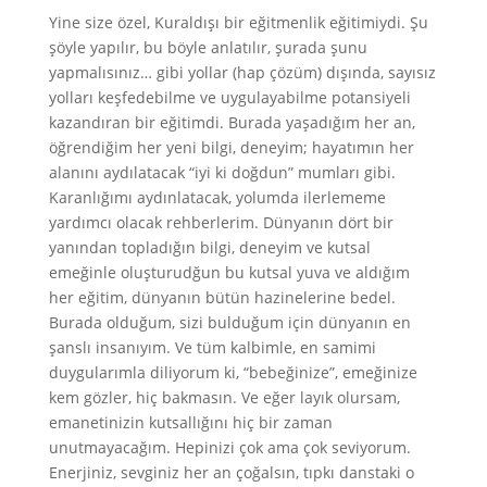
Yine size özel, Kuraldışı bir eğitmenlik eğitimiydi. Şu
şöyle yapılır, bu böyle anlatılır, şurada şunu
yapmalısınız… gibi yollar (hap çözüm) dışında, sayısız
yolları keşfedebilme ve uygulayabilme potansiyeli
kazandıran bir eğitimdi. Burada yaşadığım her an,
öğrendiğim her yeni bilgi, deneyim; hayatımın her
alanını aydılatacak “iyi ki doğdun” mumları gibi.
Karanlığımı aydınlatacak, yolumda ilerlememe
yardımcı olacak rehberlerim. Dünyanın dört bir
yanından topladığın bilgi, deneyim ve kutsal
emeğinle oluşturudğun bu kutsal yuva ve aldığım
her eğitim, dünyanın bütün hazinelerine bedel.
Burada olduğum, sizi bulduğum için dünyanın en
şanslı insanıyım. Ve tüm kalbimle, en samimi
duygularımla diliyorum ki, “bebeğinize”, emeğinize
kem gözler, hiç bakmasın. Ve eğer layık olursam,
emanetinizin kutsallığını hiç bir zaman
unutmayacağım. Hepinizi çok ama çok seviyorum.
Enerjiniz, sevginiz her an çoğalsın, tıpkı danstaki o