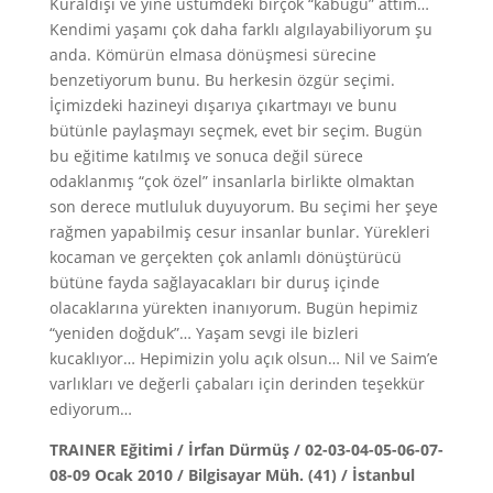
Kuraldışı ve yine üstümdeki birçok “kabuğu” attım…
Kendimi yaşamı çok daha farklı algılayabiliyorum şu
anda. Kömürün elmasa dönüşmesi sürecine
benzetiyorum bunu. Bu herkesin özgür seçimi.
İçimizdeki hazineyi dışarıya çıkartmayı ve bunu
bütünle paylaşmayı seçmek, evet bir seçim. Bugün
bu eğitime katılmış ve sonuca değil sürece
odaklanmış “çok özel” insanlarla birlikte olmaktan
son derece mutluluk duyuyorum. Bu seçimi her şeye
rağmen yapabilmiş cesur insanlar bunlar. Yürekleri
kocaman ve gerçekten çok anlamlı dönüştürücü
bütüne fayda sağlayacakları bir duruş içinde
olacaklarına yürekten inanıyorum. Bugün hepimiz
“yeniden doğduk”… Yaşam sevgi ile bizleri
kucaklıyor… Hepimizin yolu açık olsun… Nil ve Saim’e
varlıkları ve değerli çabaları için derinden teşekkür
ediyorum…
TRAINER Eğitimi / İrfan Dürmüş / 02-03-04-05-06-07-
08-09 Ocak 2010 / Bilgisayar Müh. (41) / İstanbul