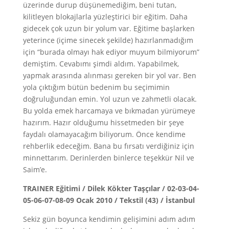
üzerinde durup düşünemediğim, beni tutan,
kilitleyen blokajlarla yüzleştirici bir eğitim. Daha
gidecek çok uzun bir yolum var. Eğitime başlarken
yeterince (içime sinecek şekilde) hazırlanmadığım
için “burada olmayı hak ediyor muyum bilmiyorum”
demiştim. Cevabımı şimdi aldım. Yapabilmek,
yapmak arasında alınması gereken bir yol var. Ben
yola çıktığım bütün bedenim bu seçimimin
doğruluğundan emin. Yol uzun ve zahmetli olacak.
Bu yolda emek harcamaya ve bıkmadan yürümeye
hazırım. Hazır olduğumu hissetmeden bir şeye
faydalı olamayacağım biliyorum. Önce kendime
rehberlik edeceğim. Bana bu fırsatı verdiğiniz için
minnettarım. Derinlerden binlerce teşekkür Nil ve
Saim’e.
TRAINER Eğitimi / Dilek Kökter Taşçılar / 02-03-04-
05-06-07-08-09 Ocak 2010 / Tekstil (43) / İstanbul
Sekiz gün boyunca kendimin gelişimini adım adım