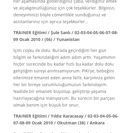
her aşamasında gösterdiğiniz çaba, verdiğiniz emek
ve alçakgönüllüğünüz için çok teşekkürler. Bilginizi,
deneyiminizi böyle cömertlikle sunduğunuz ve
asistanlarınız için ayrıca teşekkürler…
TRAINER Eğitimi / Şule Sanlı / 02-03-04-05-06-07-08-
09 Ocak 2010 / (56) / Yunanistan
İçim coşku ile dolu. Burada geçirdiğim her gün
bilgim ve farkındalığım adım adım arttı. Yaşamımın
hiçbir sürecinde bu kadar hızlı bu kadar dolu dolu
geliştiğim süreyi anımsamıyorum. PiKi’ye, bebeğini
ellerimize emanet eden anne Nil’e, karşımıza gelen
her bir bireye sorumluluğumuzun farkındayım.
Nadide bir emaneti büyütüp, geliştirip yaşama
hazırlayacağına inanıyorum. Bu sürecin bir parçası
olmak benim için büyük bir onur.
TRAINER Eğitimi / Yıldız Karacasay / 02-03-04-05-06-
07-08-09 Ocak 2010 / Okutman (38) / Ankara