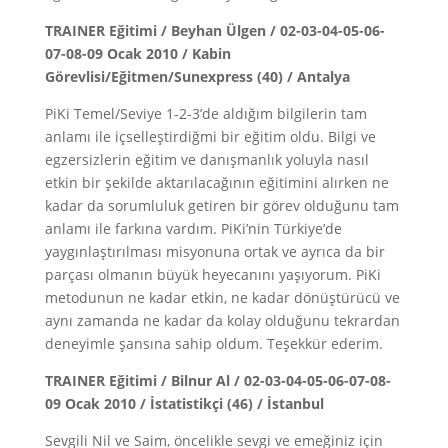
TRAINER Eğitimi / Beyhan Ülgen / 02-03-04-05-06-
07-08-09 Ocak 2010 / Kabin
Görevlisi/Eğitmen/Sunexpress (40) / Antalya
PiKi Temel/Seviye 1-2-3’de aldığım bilgilerin tam
anlamı ile içselleştirdiğmi bir eğitim oldu. Bilgi ve
egzersizlerin eğitim ve danışmanlık yoluyla nasıl
etkin bir şekilde aktarılacağının eğitimini alırken ne
kadar da sorumluluk getiren bir görev olduğunu tam
anlamı ile farkına vardım. PiKi’nin Türkiye’de
yaygınlaştırılması misyonuna ortak ve ayrıca da bir
parçası olmanın büyük heyecanını yaşıyorum. PiKi
metodunun ne kadar etkin, ne kadar dönüştürücü ve
aynı zamanda ne kadar da kolay olduğunu tekrardan
deneyimle şansına sahip oldum. Teşekkür ederim.
TRAINER Eğitimi / Bilnur Al / 02-03-04-05-06-07-08-
09 Ocak 2010 / İstatistikçi (46) / İstanbul
Sevgili Nil ve Saim, öncelikle sevgi ve emeğiniz için