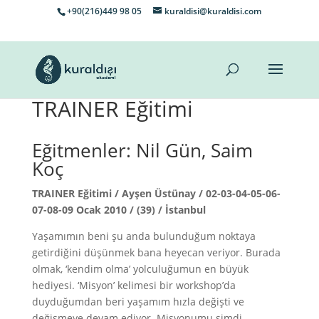
+90(216)449 98 05
kuraldisi@kuraldisi.com
TRAINER Eğitimi
Eğitmenler: Nil Gün, Saim
Koç
TRAINER Eğitimi / Ayşen Üstünay / 02-03-04-05-06-
07-08-09 Ocak 2010 / (39) / İstanbul
Yaşamımın beni şu anda bulunduğum noktaya
getirdiğini düşünmek bana heyecan veriyor. Burada
olmak, ‘kendim olma’ yolculuğumun en büyük
hediyesi. ‘Misyon’ kelimesi bir workshop’da
duyduğumdan beri yaşamım hızla değişti ve
değişmeye devam ediyor. Misyonumu şimdi