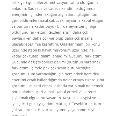
artık geri gelebilecek motivasyon sahip olduğumu
anladım. Sadeece ve sadece kendim olduğumda
enerjimin içimden aktığını algıladım. İşittiğim tüm
geri bildirimleri nasıl çabucak hayatıma kabul ettiğim
ve bunun ne kadar büyük bir deneyim zenginliği
olduğunu fark ettim. Gözlemlerimi daha çok
paylaşırken daha çok var olup daha çok insana
ulaşabileceğimle keşfettim. Odaklanmamı bir konu
üzerinde (tabii ki hayat misyonum üzerinde) ne
kadar çok tutabildiğimi anladım. Gücümü fark ettim.
Gücümle değiştirebileceklerimi (bütünün yararına)
fark ettim. İçimde pek çok şeyin bütünleştiğini
gördüm. Tüm yaratıcılığın için hem erkek hem dişi
enerjimi ortak kullandığımda neler ortaya çıkardığımı
gördüm. Objektif olmak, aslında var olmak ne demek
onu anladım. İçeri almak, kabul etmek ve vererek
çoğalmak olgusunu yaşadım. Koşulsuz sevgiyi ve
iyileştirici gücü yaşadım. Müthişti. Teşekkürler, tüm
şükranlarımla. Huzur ve uyumu yaşamanın keyfi
bambaşka.