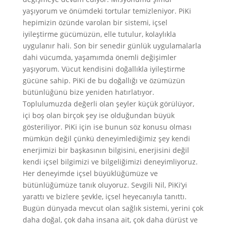
yaşıyorum ve önümdeki tortular temizleniyor. PiKi
hepimizin özünde varolan bir sistemi, içsel
iyileştirme gücümüzün, elle tutulur, kolaylıkla
uygulanır hali. Son bir senedir günlük uygulamalarla
dahi vücumda, yaşamımda önemli değişimler
yaşıyorum. Vücut kendisini doğallıkla iyileştirme
gücüne sahip. PiKi de bu doğallığı ve özümüzün
bütünlüğünü bize yeniden hatırlatıyor.
Toplulumuzda değerli olan şeyler küçük görülüyor,
içi boş olan birçok şey ise olduğundan büyük
gösteriliyor. PiKi için ise bunun söz konusu olması
mümkün değil çünkü deneyimlediğimiz şey kendi
enerjimizi bir başkasının bilgisini, enerjisini değil
kendi içsel bilgimizi ve bilgeliğimizi deneyimliyoruz.
Her deneyimde içsel büyüklüğümüze ve
bütünlüğümüze tanık oluyoruz. Sevgili Nil, PiKi’yi
yarattı ve bizlere şevkle, içsel heyecanıyla tanıttı.
Bugün dünyada mevcut olan sağlık sistemi, yerini çok
daha doğal, çok daha insana ait, çok daha dürüst ve