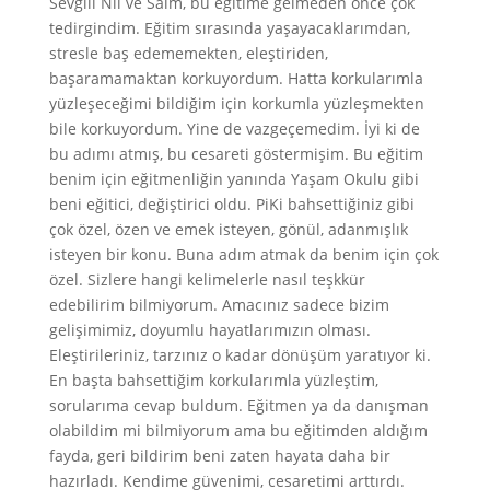
Sevgili Nil ve Saim, bu eğitime gelmeden önce çok
tedirgindim. Eğitim sırasında yaşayacaklarımdan,
stresle baş edememekten, eleştiriden,
başaramamaktan korkuyordum. Hatta korkularımla
yüzleşeceğimi bildiğim için korkumla yüzleşmekten
bile korkuyordum. Yine de vazgeçemedim. İyi ki de
bu adımı atmış, bu cesareti göstermişim. Bu eğitim
benim için eğitmenliğin yanında Yaşam Okulu gibi
beni eğitici, değiştirici oldu. PiKi bahsettiğiniz gibi
çok özel, özen ve emek isteyen, gönül, adanmışlık
isteyen bir konu. Buna adım atmak da benim için çok
özel. Sizlere hangi kelimelerle nasıl teşkkür
edebilirim bilmiyorum. Amacınız sadece bizim
gelişimimiz, doyumlu hayatlarımızın olması.
Eleştirileriniz, tarzınız o kadar dönüşüm yaratıyor ki.
En başta bahsettiğim korkularımla yüzleştim,
sorularıma cevap buldum. Eğitmen ya da danışman
olabildim mi bilmiyorum ama bu eğitimden aldığım
fayda, geri bildirim beni zaten hayata daha bir
hazırladı. Kendime güvenimi, cesaretimi arttırdı.