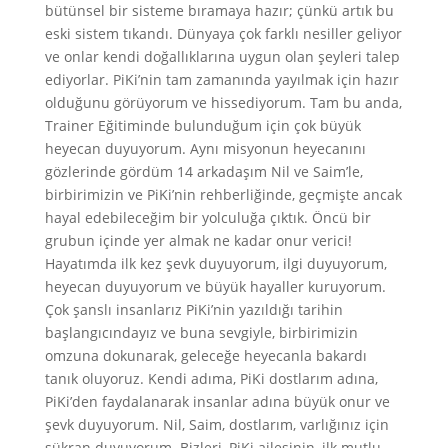
bütünsel bir sisteme bıramaya hazır; çünkü artık bu
eski sistem tıkandı. Dünyaya çok farklı nesiller geliyor
ve onlar kendi doğallıklarına uygun olan şeyleri talep
ediyorlar. PiKi’nin tam zamanında yayılmak için hazır
olduğunu görüyorum ve hissediyorum. Tam bu anda,
Trainer Eğitiminde bulunduğum için çok büyük
heyecan duyuyorum. Aynı misyonun heyecanını
gözlerinde gördüm 14 arkadaşım Nil ve Saim’le,
birbirimizin ve PiKi’nin rehberliğinde, geçmişte ancak
hayal edebileceğim bir yolculuğa çıktık. Öncü bir
grubun içinde yer almak ne kadar onur verici!
Hayatımda ilk kez şevk duyuyorum, ilgi duyuyorum,
heyecan duyuyorum ve büyük hayaller kuruyorum.
Çok şanslı insanlarız PiKi’nin yazıldığı tarihin
başlangıcındayız ve buna sevgiyle, birbirimizin
omzuna dokunarak, geleceğe heyecanla bakardı
tanık oluyoruz. Kendi adıma, PiKi dostlarım adına,
PiKi’den faydalanarak insanlar adına büyük onur ve
şevk duyuyorum. Nil, Saim, dostlarım, varlığınız için
şükran duyuyorum. Bizleri, PiKi ailesinin, ilk mutlu