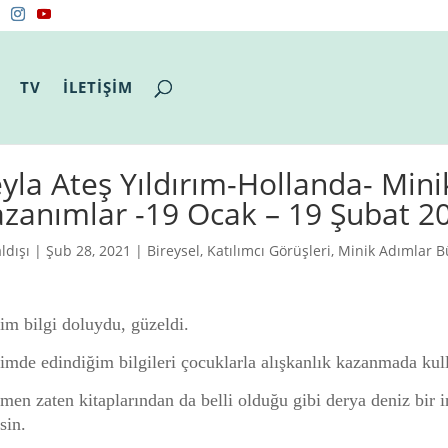
TV
İLETİŞİM
yla Ateş Yıldırım-Hollanda- Min
zanımlar -19 Ocak – 19 Şubat 2
ldışı
| Şub 28, 2021 |
Bireysel
,
Katılımcı Görüşleri
,
Minik Adımlar B
im bilgi doluydu, güzeldi.
imde edindiğim bilgileri çocuklarla alışkanlık kazanmada ku
men zaten kitaplarından da belli olduğu gibi derya deniz bir
sin.