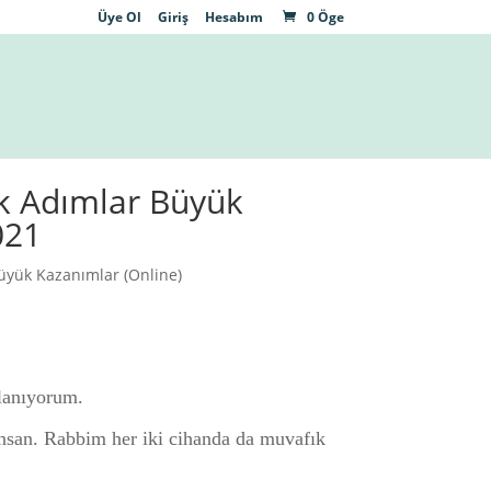
Üye Ol
Giriş
Hesabım
0 Öge
ik Adımlar Büyük
021
üyük Kazanımlar (Online)
llanıyorum.
 insan. Rabbim her iki cihanda da muvafık