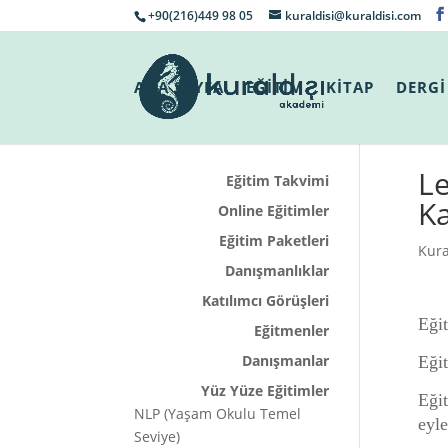
+90(216)449 98 05
kuraldisi@kuraldisi.com
ANA SAYFA
EĞİTİM
KİTAP
DERGİ
Le
Eğitim Takvimi
Ka
Online Eğitimler
Eğitim Paketleri
Kura
Danışmanlıklar
Katılımcı Görüşleri
Eğit
Eğitmenler
Danışmanlar
Eğit
Yüz Yüze Eğitimler
Eğit
NLP (Yaşam Okulu Temel
eyle
Seviye)