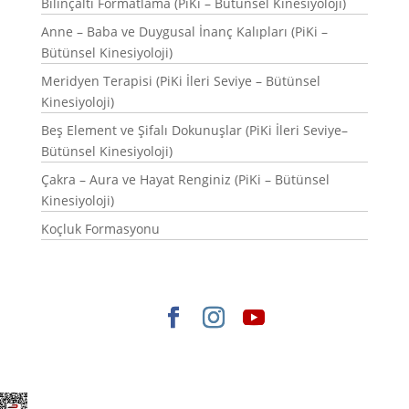
Bilinçaltı Formatlama (PiKi – Bütünsel Kinesiyoloji)
Anne – Baba ve Duygusal İnanç Kalıpları (PiKi –
Bütünsel Kinesiyoloji)
Meridyen Terapisi (PiKi İleri Seviye – Bütünsel
Kinesiyoloji)
Beş Element ve Şifalı Dokunuşlar (PiKi İleri Seviye–
Bütünsel Kinesiyoloji)
Çakra – Aura ve Hayat Renginiz (PiKi – Bütünsel
Kinesiyoloji)
Koçluk Formasyonu
Elegant Themes
tarafından tasarlandı. |
WordPress
gururla sunar.