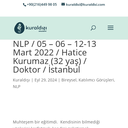
+90(216)449 98 05
kuraldisi@kuraldisi.com
NLP / 05 – 06 – 12-13
Mart 2022 / Hatice
Kurumaz (32 yaş) /
Doktor / İstanbul
Kuraldışı
| Eyl 29, 2024 |
Bireysel
,
Katılımcı Görüşleri
,
NLP
Muhteşem bir eğitimdi. Kendisinin bilmediği