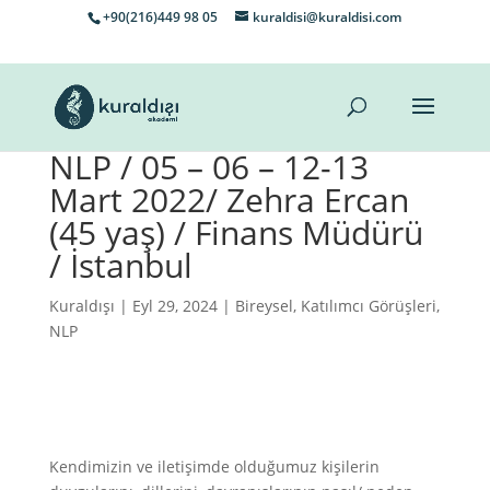
+90(216)449 98 05
kuraldisi@kuraldisi.com
NLP / 05 – 06 – 12-13
Mart 2022/ Zehra Ercan
(45 yaş) / Finans Müdürü
/ İstanbul
Kuraldışı
| Eyl 29, 2024 |
Bireysel
,
Katılımcı Görüşleri
,
NLP
Kendimizin ve iletişimde olduğumuz kişilerin