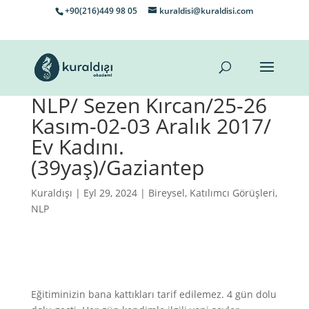
+90(216)449 98 05
kuraldisi@kuraldisi.com
NLP/ Sezen Kırcan/25-26
Kasım-02-03 Aralık 2017/
Ev Kadını.
(39yaş)/Gaziantep
Kuraldışı
| Eyl 29, 2024 |
Bireysel
,
Katılımcı Görüşleri
,
NLP
Eğitiminizin bana kattıkları tarif edilemez. 4 gün dolu