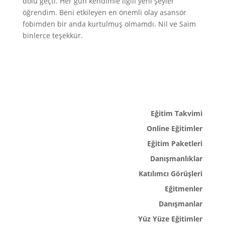
dolu geçti. Her gün kendimle ilgili yeni şeyler
öğrendim. Beni etkileyen en önemli olay asansör
fobimden bir anda kurtulmuş olmamdı. Nil ve Saim
binlerce teşekkür.
Eğitim Takvimi
Online Eğitimler
Eğitim Paketleri
Danışmanlıklar
Katılımcı Görüşleri
Eğitmenler
Danışmanlar
Yüz Yüze Eğitimler