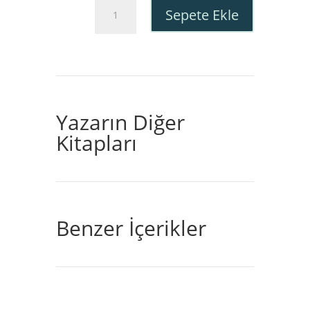
Aslı
150,50
Sepete Ekle
ve
Sureti
adet
Yazarın Diğer
Kitapları
Benzer İçerikler