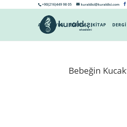
+90(216)449 98 05
kuraldisi@kuraldisi.com
ANA SAYFA
EĞİTİM
KİTAP
DERGİ
Bebeğin Kucak