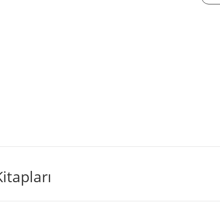
Taşın
Nede
Öneml
adet
itapları