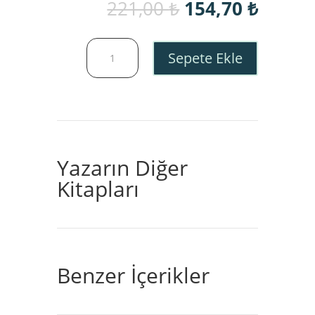
Orijinal
Şu
221,00
₺
154,70
₺
fiyat:
andaki
221,00 ₺.
fiyat:
Çocuğunuz
154,70
Sepete Ekle
Hastalandığında
Ne
Yapmalısınız?
adet
Yazarın Diğer
Kitapları
Benzer İçerikler