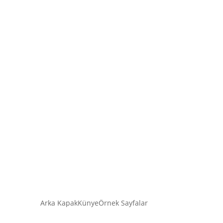
Arka Kapak
Künye
Örnek Sayfalar