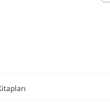
TINI
Uygul
adet
itapları