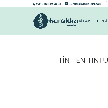
+90(216)449 98 05
kuraldisi@kuraldisi.com
ANA SAYFA
EĞİTİM
KİTAP
DERGİ
TİN TEN TINI 