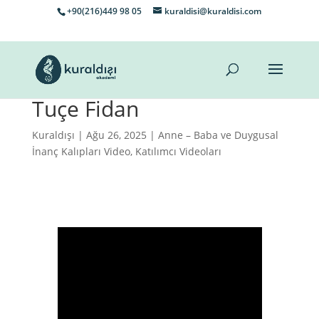
+90(216)449 98 05
kuraldisi@kuraldisi.com
Tuçe Fidan
Kuraldışı
| Ağu 26, 2025 |
Anne – Baba ve Duygusal
İnanç Kalıpları Video
,
Katılımcı Videoları