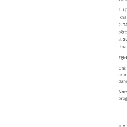
İ
ikna
T
öğre
S
ikna
Eğit
Ofis
artı
daha
Not:
prog
U Y 