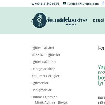
+90(216)449 98 05
kuraldisi@kuraldisi.com
ANA SAYFA
EĞİTİM
KİTAP
DERGİ
Fa
Eğitim Takvimi
Yüz Yüze Eğitimler
Eğitim Paketleri
Ya
Danışmanlıklar
rez
Katılımcı Görüşleri
bö
İy
Eğitmenler
Danışmanlar
Online Eğitimler
EĞİ
Minik Adımlar Büyük
EĞİ