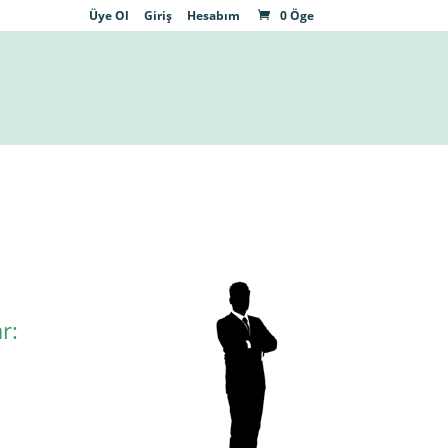
Üye Ol
Giriş
Hesabım
0 Öge
r: