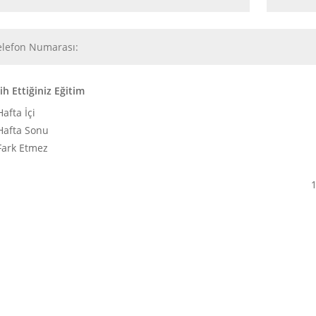
ih Ettiğiniz Eğitim
Hafta İçi
Hafta Sonu
Fark Etmez
1
Press
gururla sunar.