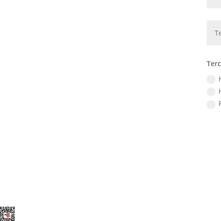
Terc
Elegant Themes
tarafından tasarlandı. |
Word