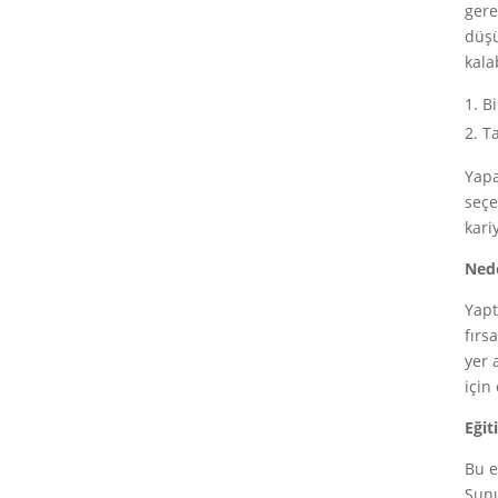
gere
düşü
kalab
Bi
Ta
Yapa
seçe
kari
Nede
Yapt
fırs
yer 
için
Eğit
Bu e
Sun