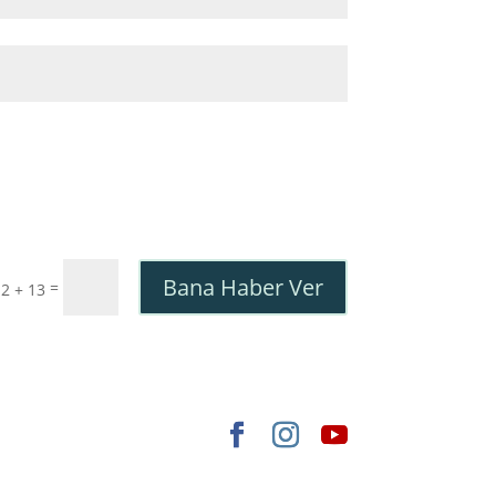
Bana Haber Ver
=
2 + 13