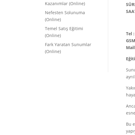
Kazanımlar (Online)
SÜR
SAA
Nefesten Solunuma
(Online)
Temel Satış Eğitimi
Tel 
(Online)
GSM:
Fark Yaratan Sunumlar
Mail
(Online)
Eğit
Sunu
ayrı
Yakı
haya
Anca
esne
Bu e
yapı