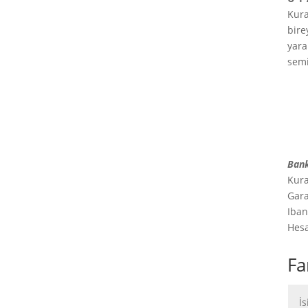
Kura
bire
yara
semi
Bank
Kura
Gara
Iban
Hes
Fa