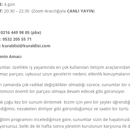
E:
4 gün
T:
20:30 – 22:30 (Zoom Aracılığıyla
CANLI
YAYIN
)
: 0216 449 98 05 (pbx)
 0532 205 55 71
: kuraldisi@kuraldisi.com
imin Amacı
mlar, özellikle iş yaşamında en çok kullanılan iletişim araçlarında
lmaz parçası, uykusuz uzun gecelerin nedeni, etkinlik konuşmalar
n zamanda çok radikal değişiklikler olmadığı sürece, sunumlar bir s
tımızın önemli bir parçası olmaya devam edecek gibi görünüyor.
k çoğu kez bir sunum dinlemek bizim için yeni bir şeyler öğrendiğ
diğimiz, nezaketen dinliyor gibi göründüğümüz ve saatin bir türl
ğitim programını incelediğinize göre, sunumlar sizin de hayatınızda
yorsunuz, belki de iki hafta sonra yönetim kurulunun karşısına ilk 