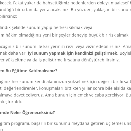
kecek. Fakat yukarıda bahsettiğimiz nedenlerden dolayı, maalesef bü
ndüğü bir ortamda yer alacaksınız. Bu yüzden, yaklaşan bir sunu
ilirsiniz:
lindik şekilde sunum yapıp herkesi sıkmak veya
m hâkim olmadığınız yeni bir şeyler deneyip büyük bir risk almak.
cağınız bir sunum ile kariyerinizi rezil veya vezir edebilirsiniz. 
nek daha var:
İyi sunum yapmak için kendinizi geliştirmek.
Böylel
yer yükseltme ya da iş geliştirme fırsatına dönüştürebilirsiniz.
n Bu Eğitime Katılmalısınız?
ığınız her sunum kendi alanınızda yükselmek için değerli bir fırsatt
atı değerlendirenler, konuşmaları bittikten yıllar sonra bile akılda 
almaya davet ediyoruz. Ama bunun için emek ve çaba gerekiyor. Bu 
 oluşturuldu.
imde Neler Öğreneceksiniz?
ğitim programı, başarılı bir sunumu meydana getiren üç temel unsu
uş.