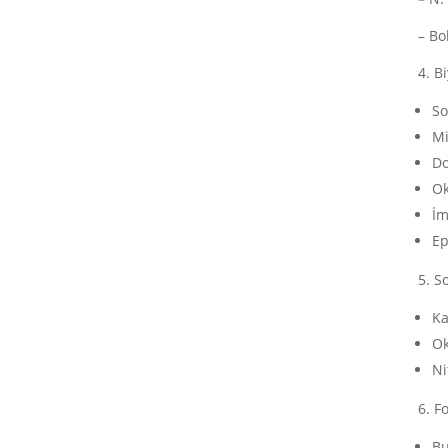
– Bo
4. B
So
Mi
Do
Ok
İm
Ep
5. S
Ka
Ok
Ni
6. F
Bu