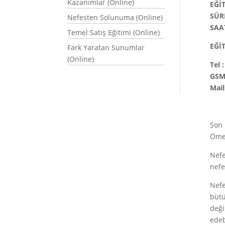
Kazanımlar (Online)
EĞİ
SÜR
Nefesten Solunuma (Online)
SAA
Temel Satış Eğitimi (Online)
EĞİT
Fark Yaratan Sunumlar
(Online)
Tel 
GSM:
Mail
Son 
Ömer
Nefe
nefe
Nefe
bütü
deği
edeb