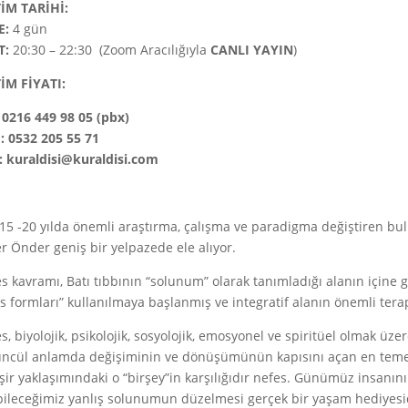
TİM TARİHİ:
E:
4 gün
T:
20:30 – 22:30 (Zoom Aracılığıyla
CANLI
YAYIN
)
İM FİYATI:
: 0216 449 98 05 (pbx)
 0532 205 55 71
: kuraldisi@kuraldisi.com
15 -20 yılda önemli araştırma, çalışma ve paradigma değiştiren bulu
 Önder geniş bir yelpazede ele alıyor.
s kavramı, Batı tıbbının “solunum” olarak tanımladığı alanın içine 
s formları” kullanılmaya başlanmış ve integratif alanın önemli tera
s, biyolojik, psikolojik, sosyolojik, emosyonel ve spiritüel olmak ü
ncül anlamda değişiminin ve dönüşümünün kapısını açan en temel 
şir yaklaşımındaki o “birşey”in karşılığıdır nefes. Günümüz insanın
ileceğimiz yanlış solunumun düzelmesi gerçek bir yaşam hediyesi