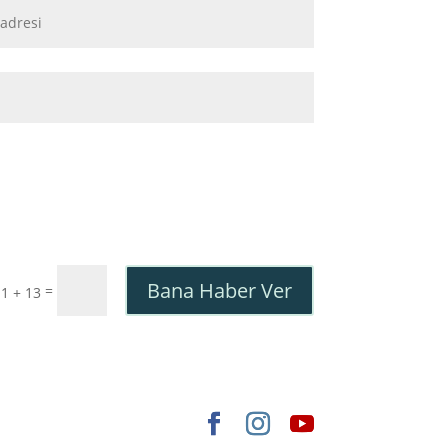
Bana Haber Ver
=
1 + 13