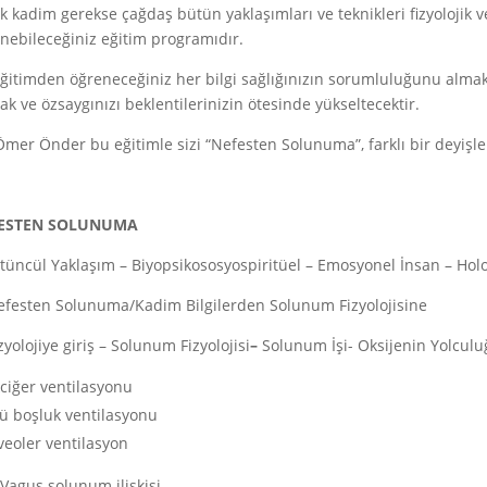
k kadim gerekse çağdaş bütün yaklaşımları ve teknikleri fizyolojik
nebileceğiniz eğitim programıdır.
ğitimden öğreneceğiniz her bilgi sağlığınızın sorumluluğunu alma
cak ve özsaygınızı beklentilerinizin ötesinde yükseltecektir.
Ömer Önder bu eğitimle sizi “Nefesten Solunuma”, farklı bir deyişle 
ESTEN SOLUNUMA
tüncül Yaklaşım – Biyopsikososyospiritüel – Emosyonel İnsan – Holo
efesten Solunuma/Kadim Bilgilerden Solunum Fizyolojisine
izyolojiye giriş – Solunum Fizyolojisi
–
Solunum İşi- Oksijenin Yolcul
ciğer ventilasyonu
ü boşluk ventilasyonu
veoler ventilasyon
 Vagus solunum ilişkisi