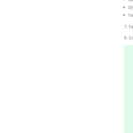
Di
Ya
7. F
8. Ç