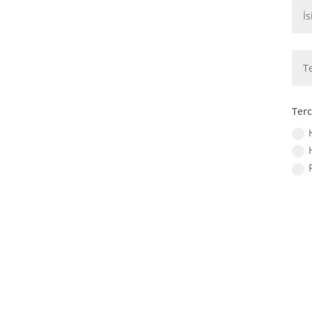
Terc
Elegant Themes
tarafından tasarlandı. |
Word