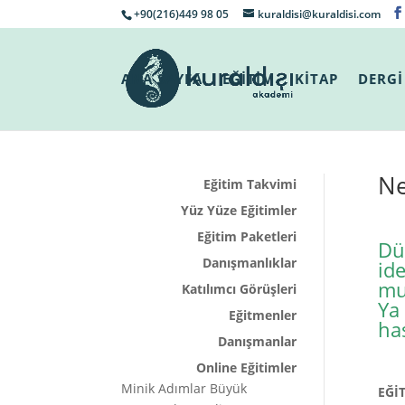
+90(216)449 98 05
kuraldisi@kuraldisi.com
ANA SAYFA
EĞİTİM
KİTAP
DERGİ
Ne
Eğitim Takvimi
Yüz Yüze Eğitimler
Eğitim Paketleri
Dü
Danışmanlıklar
ide
mu
Katılımcı Görüşleri
Ya
Eğitmenler
has
Danışmanlar
Online Eğitimler
Minik Adımlar Büyük
EĞİ