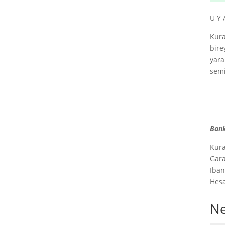
U Y 
Kura
bire
yara
semi
Bank
Kura
Gara
Iban
Hes
Ne