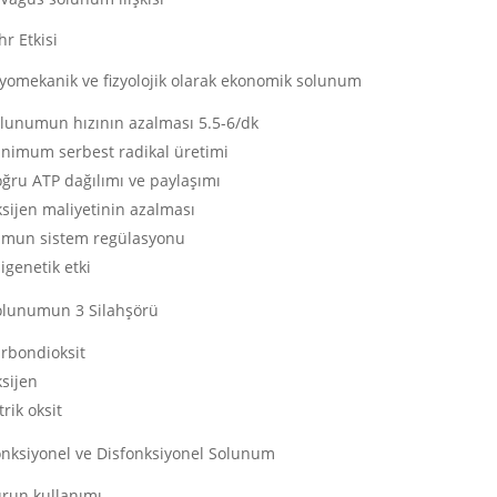
hr Etkisi
iyomekanik ve fizyolojik olarak ekonomik solunum
lunumun hızının azalması 5.5-6/dk
nimum serbest radikal üretimi
ğru ATP dağılımı ve paylaşımı
sijen maliyetinin azalması
mun sistem regülasyonu
igenetik etki
olunumun 3 Silahşörü
rbondioksit
sijen
trik oksit
onksiyonel ve Disfonksiyonel Solunum
run kullanımı