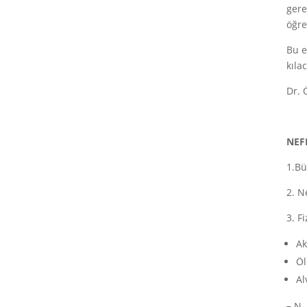
gere
öğre
Bu e
kıla
Dr. 
NEF
1.Bü
2. N
3. F
Ak
Öl
Al
–
N.