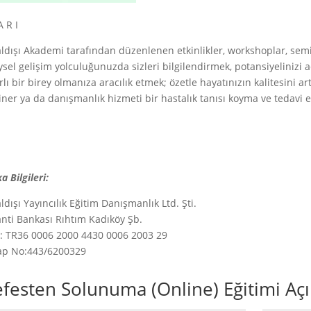
A R I
ldışı Akademi tarafından düzenlenen etkinlikler, workshoplar, semi
ysel gelişim yolculuğunuzda sizleri bilgilendirmek, potansiyelinizi 
rlı bir birey olmanıza aracılık etmek; özetle hayatınızın kalitesini a
ner ya da danışmanlık hizmeti bir hastalık tanısı koyma ve tedavi
a Bilgileri:
ldışı Yayıncılık Eğitim Danışmanlık Ltd. Şti.
nti Bankası Rıhtım Kadıköy Şb.
: TR36 0006 2000 4430 0006 2003 29
ap No:443/6200329
festen Solunuma (Online) Eğitimi Aç