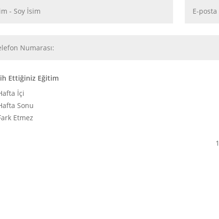
ih Ettiğiniz Eğitim
Hafta İçi
Hafta Sonu
Fark Etmez
1
Press
gururla sunar.