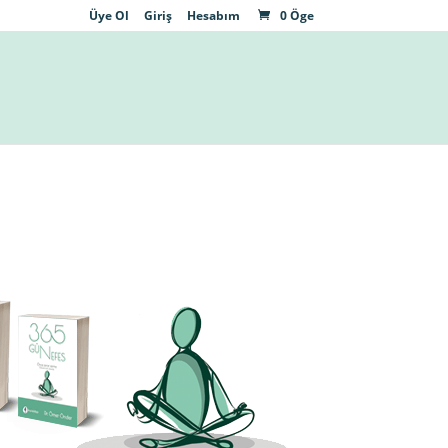
Üye Ol
Giriş
Hesabım
0 Öge