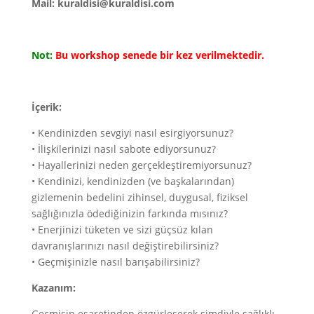
Mail: kuraldisi@kuraldisi.com
Not:
Bu workshop senede bir kez verilmektedir.
İçerik:
• Kendinizden sevgiyi nasıl esirgiyorsunuz?
• İlişkilerinizi nasıl sabote ediyorsunuz?
• Hayallerinizi neden gerçekleştiremiyorsunuz?
• Kendinizi, kendinizden (ve başkalarından)
gizlemenin bedelini zihinsel, duygusal, fiziksel
sağlığınızla ödediğinizin farkında mısınız?
• Enerjinizi tüketen ve sizi güçsüz kılan
davranışlarınızı nasıl değiştirebilirsiniz?
• Geçmişinizle nasıl barışabilirsiniz?
Kazanım:
Geçmişin esaretinden özgürleşerek şimdiyle sağlıklı