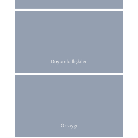
Bize nasıl davranacaklarını
başkalarına biz öğretiriz.
Başkaları size, üzülmenize ya da
kırılmanıza neden olacak şekilde
davranıyor mu? Uyarmanıza rağmen sık
sık hoşlanmadığınız davranışlara
Doyumlu İlişkiler
muhatap oluyor musunuz?
Tükenen ilişkileri doyumlu
ilişkilere
Etkisel İletişim Eğitim Sayfasına Git
Özsaygı