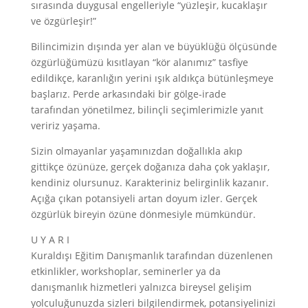
sırasında duygusal engelleriyle “yüzleşir, kucaklaşır
ve özgürleşir!”
Bilincimizin dışında yer alan ve büyüklüğü ölçüsünde
özgürlüğümüzü kısıtlayan “kör alanımız” tasfiye
edildikçe, karanlığın yerini ışık aldıkça bütünleşmeye
başlarız. Perde arkasındaki bir gölge-irade
tarafından yönetilmez, bilinçli seçimlerimizle yanıt
veririz yaşama.
Sizin olmayanlar yaşamınızdan doğallıkla akıp
gittikçe özünüze, gerçek doğanıza daha çok yaklaşır,
kendiniz olursunuz. Karakteriniz belirginlik kazanır.
Açığa çıkan potansiyeli artan doyum izler. Gerçek
özgürlük bireyin özüne dönmesiyle mümkündür.
U Y A R I
Kuraldışı Eğitim Danışmanlık tarafından düzenlenen
etkinlikler, workshoplar, seminerler ya da
danışmanlık hizmetleri yalnızca bireysel gelişim
yolculuğunuzda sizleri bilgilendirmek, potansiyelinizi