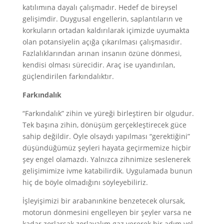
katılımına dayalı çalışmadır. Hedef de bireysel
gelişimdir. Duygusal engellerin, saplantıların ve
korkuların ortadan kaldırılarak içimizde uyumakta
olan potansiyelin açığa çıkarılması çalışmasıdır.
Fazlalıklarından arınan insanın özüne dönmesi,
kendisi olması sürecidir. Araç ise uyandırılan,
güçlendirilen farkındalıktır.
Farkındalık
“Farkındalık” zihin ve yüreği birleştiren bir olgudur.
Tek başına zihin, dönüşüm gerçekleştirecek güce
sahip değildir. Öyle olsaydı yapılması “gerektiğini”
düşündüğümüz şeyleri hayata geçirmemize hiçbir
şey engel olamazdı. Yalnızca zihnimize seslenerek
gelişimimize ivme katabilirdik. Uygulamada bunun
hiç de böyle olmadığını söyleyebiliriz.
İşleyişimizi bir arabanınkine benzetecek olursak,
motorun dönmesini engelleyen bir şeyler varsa ne
kadar zorlarsak zorlayalım gaz vererek bir adım yol