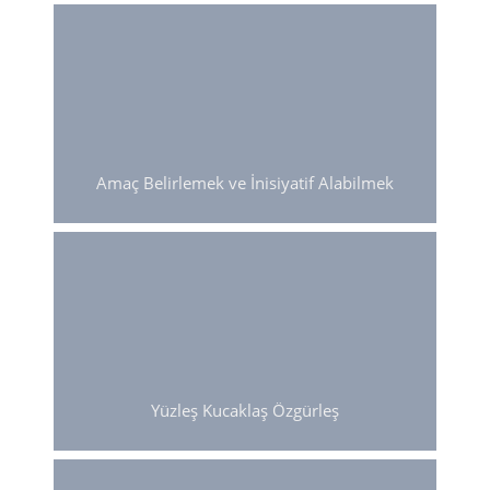
Öncelikler listende kaçıncı
sıradasın?
Doyumlu İlişkiler Eğitim Sayfasına Git
Amaç Belirlemek ve İnisiyatif Alabilmek
Doğmuş olmanla,
doğmamış olman
arasındaki
Özsaygı Eğitim Sayfasına Git
Yüzleş Kucaklaş Özgürleş