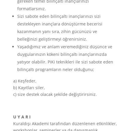
gereken temel bilinçaltı inançlarınızı
formatlarsınız.
Sizi sabote eden bilinçaltı inançlarınızı sizi
destekleyen inançlara dönüştürme becerisi
kazanmanın yanı sıra, zihin gücünüzü ve
belleğinizi geliştirmeyi öğrenirsiniz.
Yaşadığımız ve anlam veremediğiniz düşünce ve
duygularınızın kökeni bilinçaltı inançlarınızda
yatıyor olabilir. PiKi teknikleri ile sizi sabote eden
bilinçaltı programların neler olduğunu;
a) Keşfeder,
b) Kayıtları siler,
c) size destek olacak şekilde değiştirirsiniz.
U Y A R I
Kuraldışı Akademi tarafından düzenlenen etkinlikler,
workshoplar, seminerler ya da danışmanlık