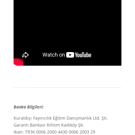
Banka Bilgileri:
Kuraldışı Yayıncılık Eğitim Danışmanlık Ltd. Şti.
Garanti Bankası Rıhtım Kadıköy Şb.
Iban: TR36 0006 2000 4430 0006 2003 29