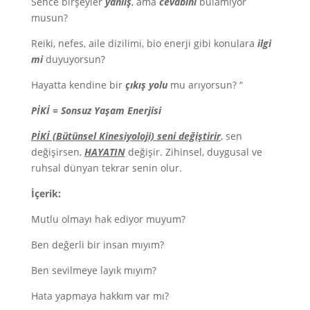
Sence birşeyler
yanlış
, ama
cevabını
bulamıyor
musun?
Reiki, nefes, aile dizilimi, bio enerji gibi konulara
ilgi
mi
duyuyorsun?
Hayatta kendine bir
çıkış yolu
mu arıyorsun? “
PİKİ = Sonsuz Yaşam Enerjisi
PİKİ (Bütünsel Kinesiyoloji) seni değiştirir
, sen
değişirsen,
HAYATIN
değişir. Zihinsel, duygusal ve
ruhsal dünyan tekrar senin olur.
İçerik:
Mutlu olmayı hak ediyor muyum?
Ben değerli bir insan mıyım?
Ben sevilmeye layık mıyım?
Hata yapmaya hakkım var mı?