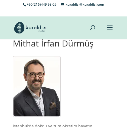
+90(216)449 98 05
kuraldisi@kuraldisi.com
Mithat İrfan Dürmüş
İstanbul’da doğdu ve tüm öğretim hayatını