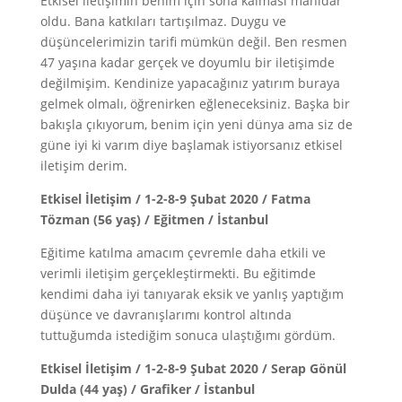
Etkisel iletişimin benim için sona kalması manidar
oldu. Bana katkıları tartışılmaz. Duygu ve
düşüncelerimizin tarifi mümkün değil. Ben resmen
47 yaşına kadar gerçek ve doyumlu bir iletişimde
değilmişim. Kendinize yapacağınız yatırım buraya
gelmek olmalı, öğrenirken eğleneceksiniz. Başka bir
bakışla çıkıyorum, benim için yeni dünya ama siz de
güne iyi ki varım diye başlamak istiyorsanız etkisel
iletişim derim.
Etkisel İletişim / 1-2-8-9 Şubat 2020 / Fatma
Tözman (56 yaş) / Eğitmen / İstanbul
Eğitime katılma amacım çevremle daha etkili ve
verimli iletişim gerçekleştirmekti. Bu eğitimde
kendimi daha iyi tanıyarak eksik ve yanlış yaptığım
düşünce ve davranışlarımı kontrol altında
tuttuğumda istediğim sonuca ulaştığımı gördüm.
Etkisel İletişim / 1-2-8-9 Şubat 2020 / Serap Gönül
Dulda (44 yaş) / Grafiker / İstanbul