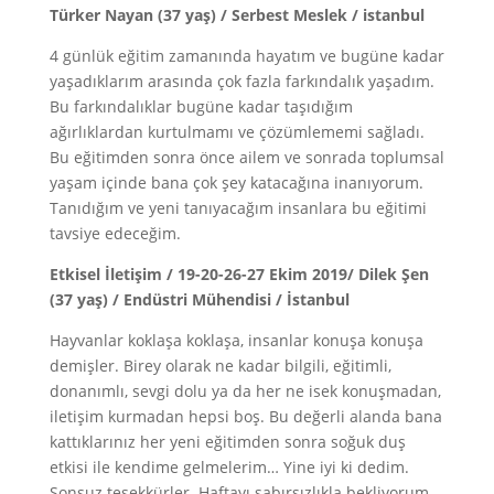
Türker Nayan (37 yaş) / Serbest Meslek / istanbul
4 günlük eğitim zamanında hayatım ve bugüne kadar
yaşadıklarım arasında çok fazla farkındalık yaşadım.
Bu farkındalıklar bugüne kadar taşıdığım
ağırlıklardan kurtulmamı ve çözümlememi sağladı.
Bu eğitimden sonra önce ailem ve sonrada toplumsal
yaşam içinde bana çok şey katacağına inanıyorum.
Tanıdığım ve yeni tanıyacağım insanlara bu eğitimi
tavsiye edeceğim.
Etkisel İletişim / 19-20-26-27 Ekim 2019/ Dilek Şen
(37 yaş) / Endüstri Mühendisi / İstanbul
Hayvanlar koklaşa koklaşa, insanlar konuşa konuşa
demişler. Birey olarak ne kadar bilgili, eğitimli,
donanımlı, sevgi dolu ya da her ne isek konuşmadan,
iletişim kurmadan hepsi boş. Bu değerli alanda bana
kattıklarınız her yeni eğitimden sonra soğuk duş
etkisi ile kendime gelmelerim… Yine iyi ki dedim.
Sonsuz teşekkürler. Haftayı sabırsızlıkla bekliyorum.