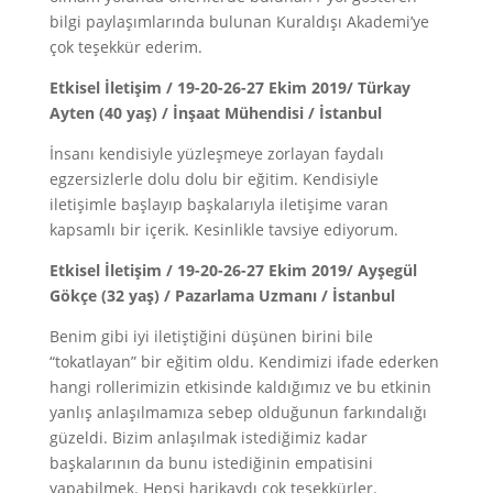
bilgi paylaşımlarında bulunan Kuraldışı Akademi’ye
çok teşekkür ederim.
Etkisel İletişim / 19-20-26-27 Ekim 2019/ Türkay
Ayten (40 yaş) / İnşaat Mühendisi / İstanbul
İnsanı kendisiyle yüzleşmeye zorlayan faydalı
egzersizlerle dolu dolu bir eğitim. Kendisiyle
iletişimle başlayıp başkalarıyla iletişime varan
kapsamlı bir içerik. Kesinlikle tavsiye ediyorum.
Etkisel İletişim / 19-20-26-27 Ekim 2019/ Ayşegül
Gökçe (32 yaş) / Pazarlama Uzmanı / İstanbul
Benim gibi iyi iletiştiğini düşünen birini bile
“tokatlayan” bir eğitim oldu. Kendimizi ifade ederken
hangi rollerimizin etkisinde kaldığımız ve bu etkinin
yanlış anlaşılmamıza sebep olduğunun farkındalığı
güzeldi. Bizim anlaşılmak istediğimiz kadar
başkalarının da bunu istediğinin empatisini
yapabilmek. Hepsi harikaydı çok teşekkürler.