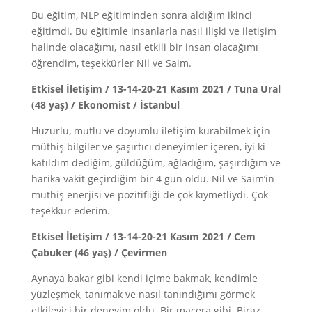
Bu eğitim, NLP eğitiminden sonra aldığım ikinci
eğitimdi. Bu eğitimle insanlarla nasıl ilişki ve iletişim
halinde olacağımı, nasıl etkili bir insan olacağımı
öğrendim, teşekkürler Nil ve Saim.
Etkisel İletişim / 13-14-20-21 Kasım 2021 / Tuna Ural
(48 yaş) / Ekonomist / İstanbul
Huzurlu, mutlu ve doyumlu iletişim kurabilmek için
müthiş bilgiler ve şaşırtıcı deneyimler içeren, iyi ki
katıldım dediğim, güldüğüm, ağladığım, şaşırdığım ve
harika vakit geçirdiğim bir 4 gün oldu. Nil ve Saim’in
müthiş enerjisi ve pozitifliği de çok kıymetliydi. Çok
teşekkür ederim.
Etkisel İletişim / 13-14-20-21 Kasım 2021 / Cem
Çabuker (46 yaş) / Çevirmen
Aynaya bakar gibi kendi içime bakmak, kendimle
yüzleşmek, tanımak ve nasıl tanındığımı görmek
etkileyici bir deneyim oldu. Bir macera gibi. Biraz