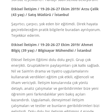
Etkisel İletişim / 19-20-26-27 Ekim 2019/ Arzu Çelik
(43 yaş) / Satış Müdürü / İstanbul
Şaşırtıcı, çarpıcı, şok eden bir eğitimdi. Direk hayata
geçirebileceğim pratik bilgilerle buradan ayrılıyorum.
Teşekkür ederim.
Etkisel İletişim / 19-20-26-27 Ekim 2019/ Ahmet
Bilgiç (39 yaş) / Bilgisayar Mühendisi / İstanbul
Etkisel İletişim Eğitimi dolu dolu geçti. Grup çok
enerjikti. Gruptakilerin paylaşımları çok katkı sağladı.
Nil ve Saim’in drama ve tiyatro uygulamalarını
kullanarak verdikleri eğitim çok etkili, eğlenceli ve
ilham vericiydi. İletişim konularında çok yönlü
detaylı, analiz çalışmalar ve geribildirimler bize yeni
öğrenim yeni farkındalıklar yeni bakış açıları
kazandırdı. Uygulamalı, deneyimsel iletişim
çalışmaları ve testler ve bunların geribildirimleri bizi
geliştirdi. Dolu dolu bir iletişim eğitimini 4 günde