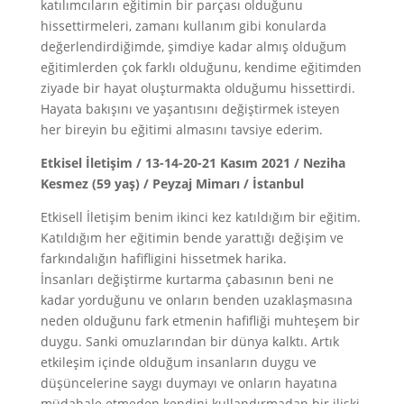
katılımcıların eğitimin bir parçası olduğunu
hissettirmeleri, zamanı kullanım gibi konularda
değerlendirdiğimde, şimdiye kadar almış olduğum
eğitimlerden çok farklı olduğunu, kendime eğitimden
ziyade bir hayat oluşturmakta olduğumu hissettirdi.
Hayata bakışını ve yaşantısını değiştirmek isteyen
her bireyin bu eğitimi almasını tavsiye ederim.
Etkisel İletişim / 13-14-20-21 Kasım 2021 / Neziha
Kesmez (59 yaş) / Peyzaj Mimarı / İstanbul
Etkisell İletişim benim ikinci kez katıldığım bir eğitim.
Katıldığım her eğitimin bende yarattığı değişim ve
farkındalığın hafifligini hissetmek harika.
İnsanları değiştirme kurtarma çabasının beni ne
kadar yorduğunu ve onların benden uzaklaşmasına
neden olduğunu fark etmenin hafifliği muhteşem bir
duygu. Sanki omuzlarından bir dünya kalktı. Artık
etkileşim içinde olduğum insanların duygu ve
düşüncelerine saygı duymayı ve onların hayatına
müdahale etmeden kendini kullandırmadan bir ilişki