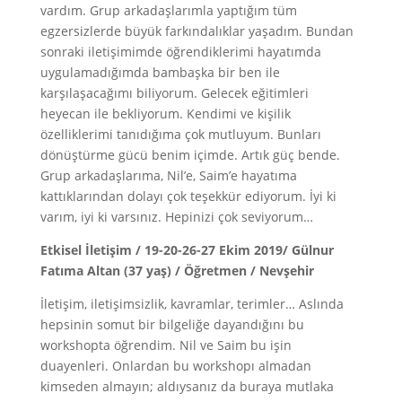
vardım. Grup arkadaşlarımla yaptığım tüm
egzersizlerde büyük farkındalıklar yaşadım. Bundan
sonraki iletişimimde öğrendiklerimi hayatımda
uygulamadığımda bambaşka bir ben ile
karşılaşacağımı biliyorum. Gelecek eğitimleri
heyecan ile bekliyorum. Kendimi ve kişilik
özelliklerimi tanıdığıma çok mutluyum. Bunları
dönüştürme gücü benim içimde. Artık güç bende.
Grup arkadaşlarıma, Nil’e, Saim’e hayatıma
kattıklarından dolayı çok teşekkür ediyorum. İyi ki
varım, iyi ki varsınız. Hepinizi çok seviyorum…
Etkisel İletişim / 19-20-26-27 Ekim 2019/ Gülnur
Fatıma Altan (37 yaş) / Öğretmen / Nevşehir
İletişim, iletişimsizlik, kavramlar, terimler… Aslında
hepsinin somut bir bilgeliğe dayandığını bu
workshopta öğrendim. Nil ve Saim bu işin
duayenleri. Onlardan bu workshopı almadan
kimseden almayın; aldıysanız da buraya mutlaka