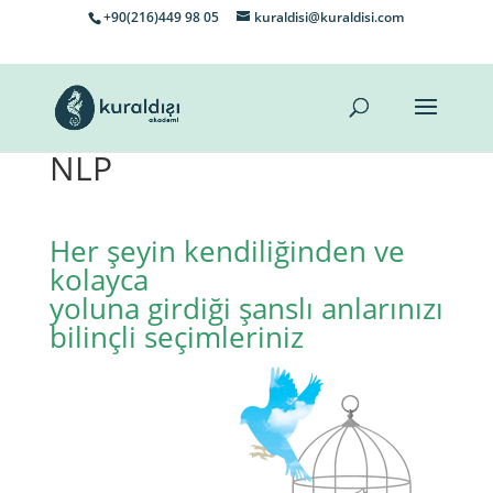
+90(216)449 98 05
kuraldisi@kuraldisi.com
NLP
Her şeyin kendiliğinden ve
kolayca
yoluna girdiği şanslı anlarınızı
bilinçli seçim
leriniz