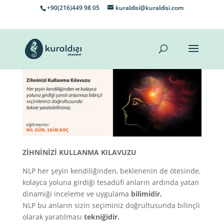
+90(216)449 98 05
kuraldisi@kuraldisi.com
ZİHNİNİZİ KULLANMA KILAVUZU
NLP her şeyin kendiliğinden, beklenenin de ötesinde,
kolayca yoluna girdiği tesadüfi anların ardında yatan
dinamiği inceleme ve uygulama
bilimidir.
NLP bu anların sizin seçiminiz doğrultusunda bilinçli
olarak yaratılması
tekniğidir.