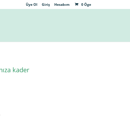
Üye Ol
Giriş
Hesabım
0 Öge
mıza kader