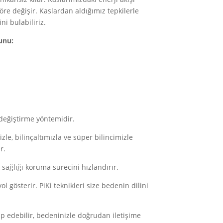
e değişir. Kaslardan aldığımız tepkilerle
ni bulabiliriz.
ğunu:
değiştirme yöntemidir.
izle, bilinçaltımızla ve süper bilincimizle
r.
sağlığı koruma sürecini hızlandırır.
 gösterir. PiKi teknikleri size bedenin dilini
ip edebilir, bedeninizle doğrudan iletişime