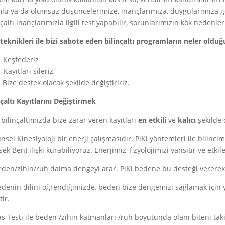
lu ya da olumsuz düşüncelerimize, inançlarımıza, duygularımıza gör
nçaltı inançlarımızla ilgili test yapabilir, sorunlarımızın kök nedenleri
 teknikleri ile bizi sabote eden bilinçaltı programların neler oldu
Keşfederiz
ayıtları sileriz
ize destek olacak şekilde değiştiririz.
nçaltı Kayıtlarını Değiştirmek
, bilinçaltımızda bize zarar veren kayıtları
en etkili
ve
kalıcı
şekilde 
nsel Kinesiyoloji bir enerji çalışmasıdır. PiKi yöntemleri ile bilincim
sek Ben) ilişki kurabiliyoruz. Enerjimiz, fizyolojimizi yansıtır ve etkile
eden/zihin/ruh daima dengeyi arar. PiKi bedene bu desteği vererek 
edenin dilini öğrendiğimizde, beden bize dengemizi sağlamak için yol
tir.
as Testi ile beden /zihin katmanları /ruh boyutunda olanı biteni tak