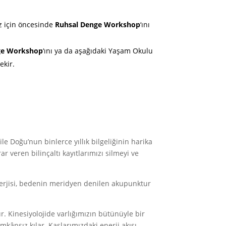
z için öncesinde
Ruhsal Denge Workshop
‘ını
ge Workshop
‘ını ya da aşağıdaki Yaşam Okulu
ekir.
ile Doğu’nun binlerce yıllık bilgeliğinin harika
ar veren bilinçaltı kayıtlarımızı silmeyi ve
nerjisi, bedenin meridyen denilen akupunktur
dur. Kinesiyolojide varlığımızın bütünüyle bir
mkânsız kılar. Kaslarımızdaki enerji akışı