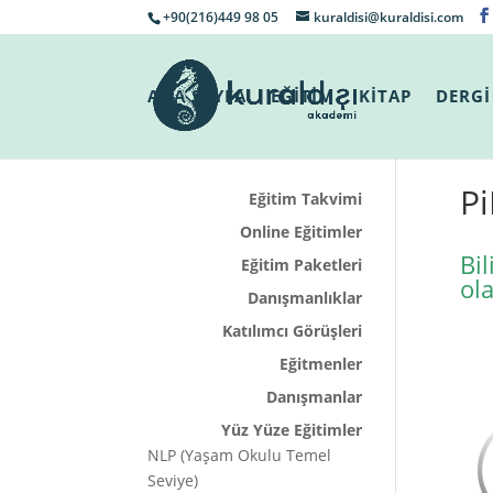
+90(216)449 98 05
kuraldisi@kuraldisi.com
ANA SAYFA
EĞİTİM
KİTAP
DERGİ
Pi
Eğitim Takvimi
Online Eğitimler
Bil
Eğitim Paketleri
ola
Danışmanlıklar
Katılımcı Görüşleri
Eğitmenler
Danışmanlar
Yüz Yüze Eğitimler
NLP (Yaşam Okulu Temel
Seviye)