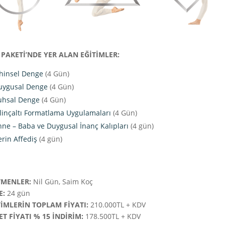
İ PAKETİ’NDE YER ALAN EĞİTİMLER:
ihinsel Denge
(4 Gün)
uygusal Denge
(4 Gün)
uhsal Denge
(4 Gün)
linçaltı Formatlama Uygulamaları
(4 Gün)
ne – Baba ve Duygusal İnanç Kalıpları
(4 gün)
rin Affediş
(4 gün)
TMENLER:
Nil Gün, Saim Koç
E:
24 gün
TİMLERİN TOPLAM FİYATI:
210.000TL + KDV
ET FİYATI % 15 İNDİRİM:
178.500TL + KDV