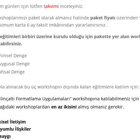
im günleri için lütfen
takvimi
inceleyiniz.
shoplarımızı paket olarak almanız halinde
paket fiyatı
üzerinden %
imum karta 6 ay taksit imkânından yararlanırsınız .
 eğitimleri birbiri üzerine kurulu olduğu için pakette yer alan wo
abilirsiniz.
ihinsel Denge
uygusal Denge
uhsal Denge
yla alınacak bu üç workshopın dışında kalan eğitimlere katılım için:
ilinçaltı Formatlama Uygulamaları” workshopına katılabilmeniz içi
ağıdaki workshoplardan
en az ikisini
almış olmanız gerekir.
kisel İletişim
umlu İlişkiler
saygı