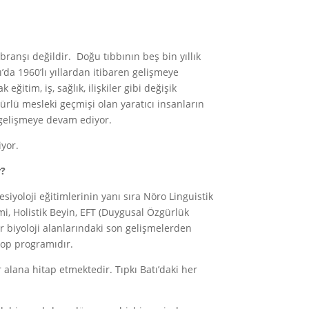
branşı değildir. Doğu tıbbının beş bin yıllık
’da 1960’lı yıllardan itibaren gelişmeye
eğitim, iş, sağlık, ilişkiler gibi değişik
türlü mesleki geçmişi olan yaratıcı insanların
e gelişmeye devam ediyor.
iyor.
r?
esiyoloji eğitimlerinin yanı sıra Nöro Linguistik
, Holistik Beyin, EFT (Duygusal Özgürlük
er biyoloji alanlarındaki son gelişmelerden
hop programıdır.
r alana hitap etmektedir. Tıpkı Batı’daki her