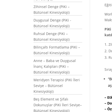
Eğit
Zihinsel Denge (PiKi –
Bütünsel Kinesiyoloji)
Work
Maks
Duygusal Denge (PiKi -
Bütünsel Kinesiyoloji)
PiKi
Ruhsal Denge (PiKi –
katıl
Bütünsel Kinesiyoloji)
Z
Bilinçaltı Formatlama (PiKi –
D
Bütünsel Kinesiyoloji)
R
Anne – Baba ve Duygusal
İnanç Kalıpları (PiKi –
Sıra
Bütünsel Kinesiyoloji)
“B
Meridyen Terapisi (PiKi İleri
aş
Seviye – Bütünsel
Kinesiyoloji)
–
Et
Beş Element ve Şifalı
–
Doy
Dokunuşlar (PiKi İleri Seviye–
–
Öz
Bütünsel Kinesiyoloji)