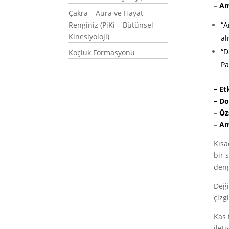
–
Am
Çakra – Aura ve Hayat
Renginiz (PiKi – Bütünsel
“A
Kinesiyoloji)
al
“D
Koçluk Formasyonu
Pa
–
Et
–
Doy
–
Öz
–
Am
Kısa
bir 
deng
Deği
çizg
Kas 
ilet