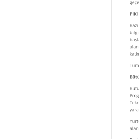
geçe
PiKi
Bazı
bilg
başl
alan
katk
Tüm 
Bütü
Bütü
Prog
Tekn
yara
Yurt
alan