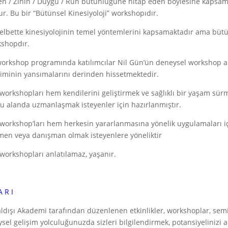
n / Zihin / Duygu / Ruh bütünlüğüne hitap eden böylesine kapsaml
ur. Bu bir “Bütünsel Kinesiyoloji” workshopıdır.
 elbette kinesiyolojinin temel yöntemlerini kapsamaktadır ama bütü
shopdır.
orkshop programında katılımcılar Nil Gün’ün deneysel workshop alan
kiminin yansımalarını derinden hissetmektedir.
 workshopları hem kendilerini geliştirmek ve sağlıklı bir yaşam sür
u alanda uzmanlaşmak isteyenler için hazırlanmıştır.
 workshop’ları hem herkesin yararlanmasına yönelik uygulamaları 
men veya danışman olmak isteyenlere yöneliktir
 workshopları anlatılamaz, yaşanır.
A R I
ldışı Akademi tarafından düzenlenen etkinlikler, workshoplar, semi
ysel gelişim yolculuğunuzda sizleri bilgilendirmek, potansiyelinizi 