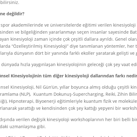
bilirsiniz.
 ne değildir?
 spor akademilerinde ve üniversitelerde eğitimi verilen kinesiyoloji 
isinden ve bilgeliğinden yararlanmayı seçen insanlar sayesinde Batı
ayan kinesiyoloji zaman içinde çok çeşitli dallara ayrıldı. Genel olarak 
larda “Özelleştirilmiş Kinesiyoloji” diye tanımlanan yöntemler, her 
ılarıyla dünyanın dört bir yanında farklı ekoller yaratarak gelişti v
dünyada hızla yaygınlaşan kinesiyolojinin geleceği çok şey vaat ed
nsel Kinesiyolojinin tüm diğer kinesiyoloji dallarından farkı nedi
nsel Kinesiyoloji, Nil Gün’ün, yıllar boyunca almış olduğu çeşitli kin
ramlama (NLP), Kuantum Dokunuş-Supercharging, Reiki, Zihin Bilimi
iği), Hipnoterapi, Biyoenerji eğitimleriyle kuantum fizik ve molekül
rlanarak yarattığı ve kendisinden çok şey kattığı yepyeni bir works
dışında verilen değişik kinesiyoloji workshoplarının her biri belli bi
daki uzmanlaşma gibi.