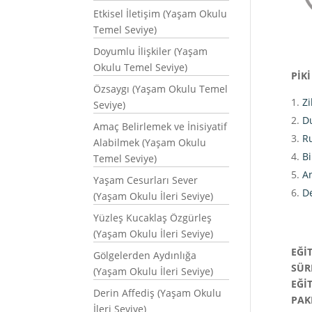
Etkisel İletişim (Yaşam Okulu
Temel Seviye)
Doyumlu İlişkiler (Yaşam
Okulu Temel Seviye)
PİK
Özsaygı (Yaşam Okulu Temel
Z
Seviye)
D
Amaç Belirlemek ve İnisiyatif
R
Alabilmek (Yaşam Okulu
Bi
Temel Seviye)
An
Yaşam Cesurları Sever
De
(Yaşam Okulu İleri Seviye)
Yüzleş Kucaklaş Özgürleş
(Yaşam Okulu İleri Seviye)
EĞİ
Gölgelerden Aydınlığa
SÜR
(Yaşam Okulu İleri Seviye)
EĞİ
Derin Affediş (Yaşam Okulu
PAK
İleri Seviye)