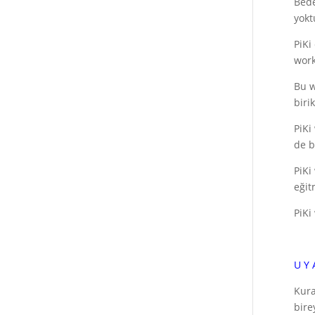
Bede
yokt
PiKi
work
Bu w
biri
PiKi
de b
PiKi
eğit
PiKi
U Y 
Kura
bire