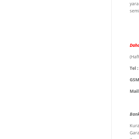
yara
semi
Daha 
(Haf
Tel 
GSM:
Mail
Bank
Kura
Gara