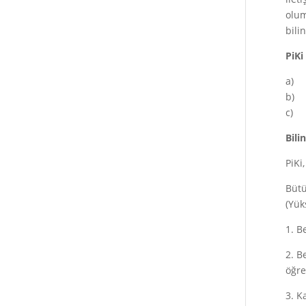
olum
bili
PiKi
a) 
b) K
c) B
Bili
PiKi
Bütü
(Yük
1. B
2. B
öğre
3. K