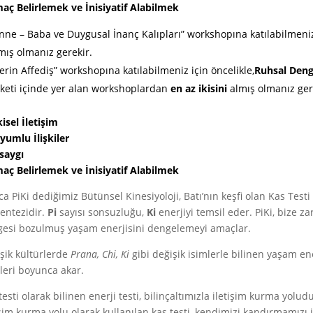
aç Belirlemek ve İnisiyatif Alabilmek
nne – Baba ve Duygusal İnanç Kalıpları” workshopına katılabilmeni
mış olmanız gerekir.
erin Affediş” workshopına katılabilmeniz için öncelikle,
Ruhsal Den
keti içinde yer alan workshoplardan
en az ikisini
almış olmanız ger
kisel İletişim
umlu İlişkiler
saygı
aç Belirlemek ve İnisiyatif Alabilmek
ca PiKi dediğimiz Bütünsel Kinesiyoloji, Batı’nın keşfi olan Kas Testi 
sentezidir.
Pi
sayısı sonsuzluğu,
Ki
enerjiyi temsil eder. PiKi, bize zar
esi bozulmuş yaşam enerjisini dengelemeyi amaçlar.
şik kültürlerde
Prana, Chi, Ki
gibi değişik isimlerle bilinen yaşam e
ileri boyunca akar.
testi olarak bilinen enerji testi, bilinçaltımızla iletişim kurma yolu
işim kurma yolu olarak kullanılan kas testi, kendimizi kandırmamızı i