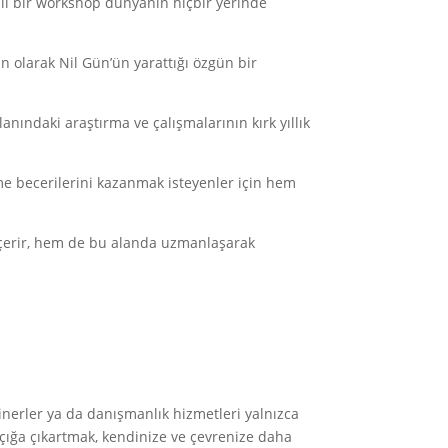
ı bir workshop dünyanın hiçbir yerinde
n olarak Nil Gün’ün yarattığı özgün bir
ındaki araştırma ve çalışmalarının kırk yıllık
me becerilerini kazanmak isteyenler için hem
içerir, hem de bu alanda uzmanlaşarak
nerler ya da danışmanlık hizmetleri yalnızca
açığa çıkartmak, kendinize ve çevrenize daha