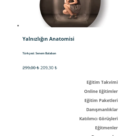
Yalnızlığın Anatomisi
Türkçesi: Senem Balaban
Orijinal
Şu
299,00
₺
209,30
₺
fiyat:
andaki
Eğitim Takvimi
299,00 ₺.
fiyat:
209,30 ₺.
Online Eğitimler
Eğitim Paketleri
Danışmanlıklar
Katılımcı Görüşleri
Eğitmenler