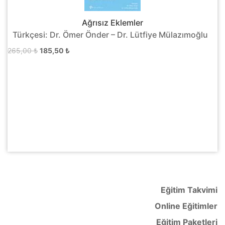
Ağrısız Eklemler
Türkçesi: Dr. Ömer Önder – Dr. Lütfiye Mülazımoğlu
Orijinal
Şu
265,00
₺
185,50
₺
fiyat:
andaki
265,00 ₺.
fiyat:
185,50 ₺.
Eğitim Takvimi
Online Eğitimler
Eğitim Paketleri