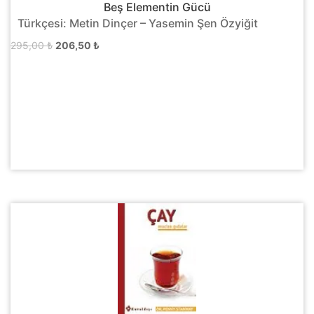
Beş Elementin Gücü
Türkçesi: Metin Dinçer – Yasemin Şen Özyiğit
Orijinal
Şu
295,00
₺
206,50
₺
fiyat:
andaki
295,00 ₺.
fiyat:
206,50 ₺.