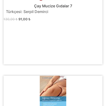
Çay Mucize Gıdalar 7
Türkçesi: Serpil Demirci
Orijinal
Şu
130,00
₺
91,00
₺
fiyat:
andaki
130,00 ₺.
fiyat:
91,00 ₺.