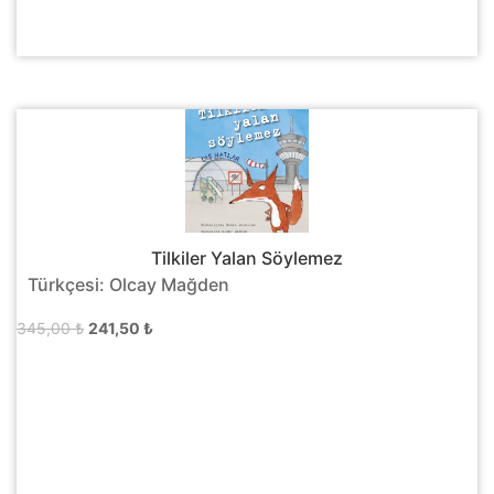
Tilkiler Yalan Söylemez
Türkçesi: Olcay Mağden
Orijinal
Şu
345,00
₺
241,50
₺
fiyat:
andaki
345,00 ₺.
fiyat:
241,50 ₺.