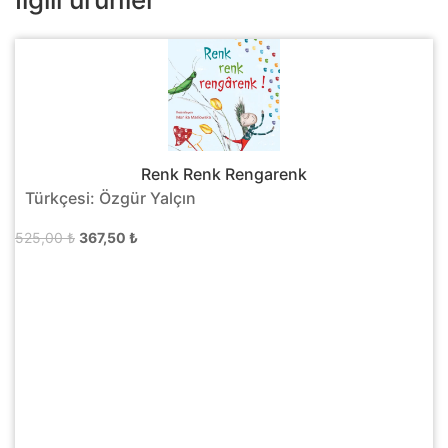
Renk Renk Rengarenk
Türkçesi: Özgür Yalçın
Orijinal
Şu
525,00
₺
367,50
₺
fiyat:
andaki
525,00 ₺.
fiyat:
367,50 ₺.