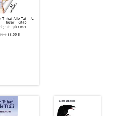
r Tuhaf Aile Tatili Az
Hasarlı Kitap
kçesi: Işık Öncü
Orijinal
Şu
,00
₺
88,00
₺
fiyat:
andaki
220,00 ₺.
fiyat:
88,00 ₺.