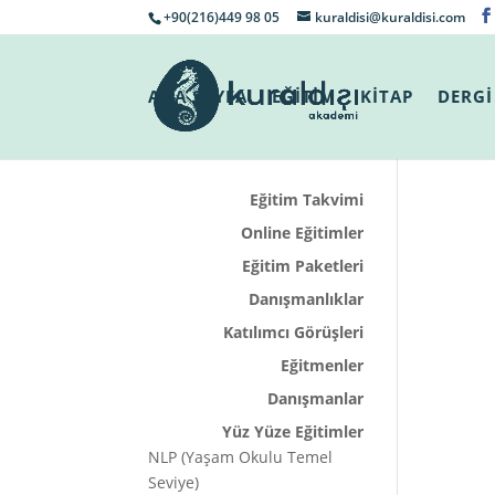
+90(216)449 98 05
kuraldisi@kuraldisi.com
ANA SAYFA
EĞİTİM
KİTAP
DERGİ
Eğitim Takvimi
Online Eğitimler
Eğitim Paketleri
Danışmanlıklar
Katılımcı Görüşleri
Eğitmenler
Danışmanlar
Yüz Yüze Eğitimler
NLP (Yaşam Okulu Temel
Seviye)