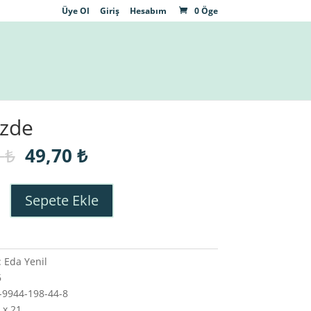
Üye Ol
Giriş
Hesabım
0 Öge
zde
Orijinal
Şu
0
₺
49,70
₺
fiyat:
andaki
71,00 ₺.
fiyat:
49,70 ₺.
Sepete Ekle
 Eda Yenil
6
-9944-198-44-8
 x 21