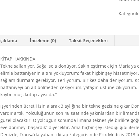
Kategoril
çıklama
İnceleme (0)
Taksit Seçenekleri
KİTAP HAKKINDA
Tekne sallanıyor. Sağa, sola dönüyor. Sakinleştirmek için Maria’ya
elimle battaniyenin altını yokluyorum; fakat hiçbir şey hissetmiyor
sağlam durmam gerekiyor. Terliyorum. Bir kez daha deniyorum. Ko
battaniyeyi ön alt bölmeden çekiyorum, yatağın üstüne çıkıyorum. 
kaybolmuş, kutup ayısı da.”
İşyerinden ücretli izin alarak 3 aylığına bir tekne gezisine çıkar Do
vardır artık. Yolculuğunun son 48 saatinde yakınlardan bir limandan
güzel olacaktır. O yolcuğun sonunda limana teknesiyle birlikte göğs
eve dönmeyi başardık” diyecektir. Ama hiçbir şey istediği gibi iler
Denizde, Fransa’da yabancı kitap kategorisinde Prix Médicis 2013 ö