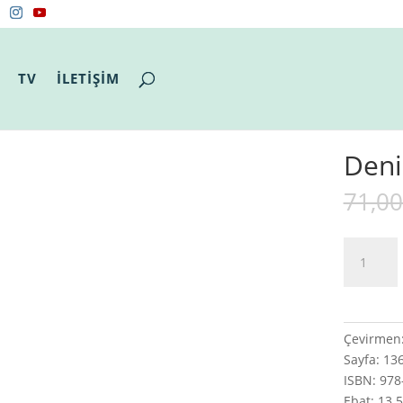
TV
İLETİŞİM
Deni
71,0
Denizde
adet
Çevirmen:
Sayfa: 13
ISBN: 978
Ebat: 13.5