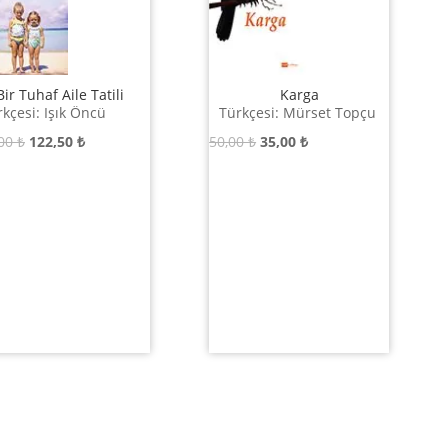
Bir Tuhaf Aile Tatili
Karga
kçesi: Işık Öncü
Türkçesi: Mürset Topçu
Orijinal
Şu
Orijinal
Şu
,00
₺
122,50
₺
50,00
₺
35,00
₺
fiyat:
andaki
fiyat:
andaki
175,00 ₺.
fiyat:
50,00 ₺.
fiyat:
122,50 ₺.
35,00 ₺.