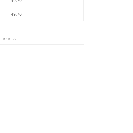
49.70
49.70
lirsiniz.