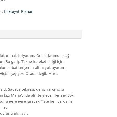
er:
Edebiyat
,
Roman
 dokunmak istiyorum. Ön alt kısımda, sağ
um.Bu garip.Tekne hareket ettiği için
lumla battaniyenin altını yokluyorum,
Hiçbir şey yok. Orada değil. Maria
nald. Sadece teknesi, deniz ve kendisi
 kızı Maria’yı da alır tekneye. Her şey çok
ünü gere gere girecek, “işte ben ve kızım,
lemez.
dülünü almıştır.