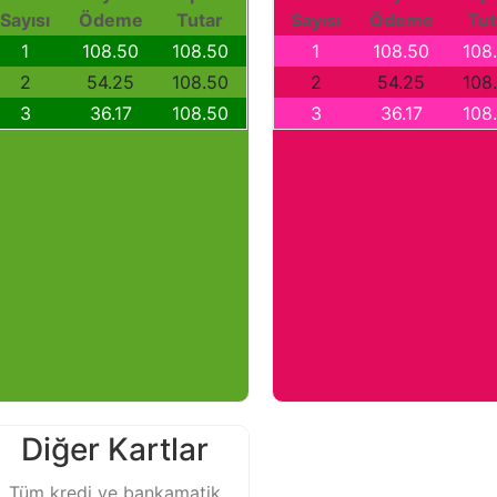
Sayısı
Ödeme
Tutar
Sayısı
Ödeme
Tut
1
108.50
108.50
1
108.50
108
2
54.25
108.50
2
54.25
108
3
36.17
108.50
3
36.17
108
Diğer Kartlar
Tüm kredi ve bankamatik