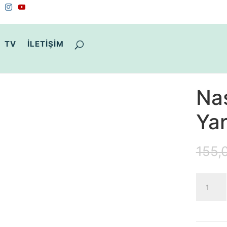
TV
İLETİŞİM
Nas
Yar
155,
Nasıl
Fark
Yaratabi
adet