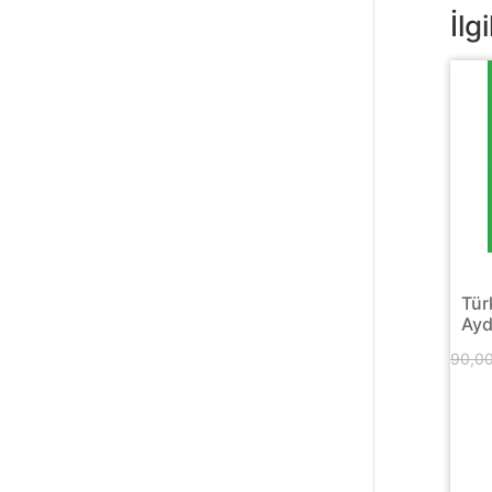
İlg
Tür
Ayd
90,0