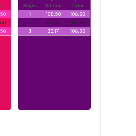
ar
Sayısı
Ödeme
Tutar
.50
1
108.50
108.50
.50
2
54.25
108.50
.50
3
36.17
108.50