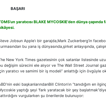
BAŞARI
TOMS’un yaratıcısı BLAKE MYCOSKIE’den dünya çapında fa
hikâyesi.
Steve Jobsun Apple’ı bir garajda,Mark Zuckerberg’in facebo
kurmasından bu yana iş dünyasında,şirket anlayışında, çalışma
The New York Times gazetesinin çok satanlar listesinde uzu
bu değişim sürecini ele alıyor ve The Wall Street Journal ga
çin yaratıcı ve samimi bir iş modeli” anlattığı için övgüyle ok
ABD’nin eski başkanlarındanBill Clinton’ın ”tanıdığım en ilgin
Mycoskie yaptığı şeyi ‘fark yaratacak bir şey başlatmak”diy
sattırdığını vurgularken şu önerilerde bulunuyor: