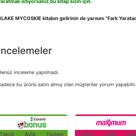
yaratmak istiyorsanız,bu kitap sizin için.
BLAKE MYCOSKIE kitabın gelirinin de yarısını “Fark Yaratac
İncelemeler
Henüz inceleme yapılmadı.
Sadece bu ürünü satın almış olan müşteriler yorum yapabilir.
Taksit
Aylık
Toplam
Taksit
Aylık
Top