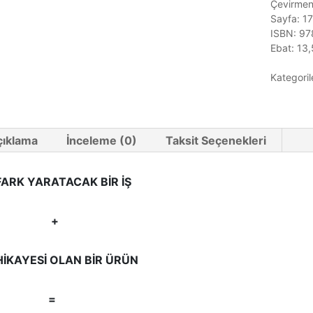
Çevirmen
Sayfa: 1
ISBN: 97
Ebat: 13,
Kategoril
çıklama
İnceleme (0)
Taksit Seçenekleri
FARK YARATACAK BİR İŞ
+
HİKAYESİ OLAN BİR ÜRÜN
=