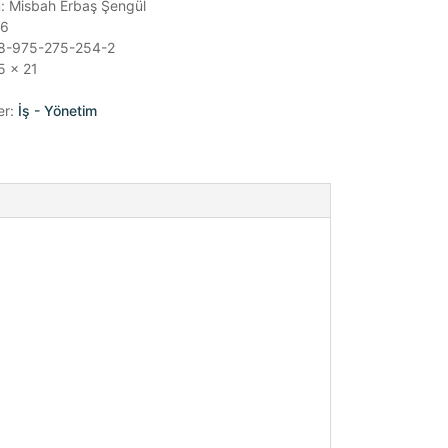
: Misbah Erbaş Şengül
76
8-975-275-254-2
5 x 21
er:
İş - Yönetim