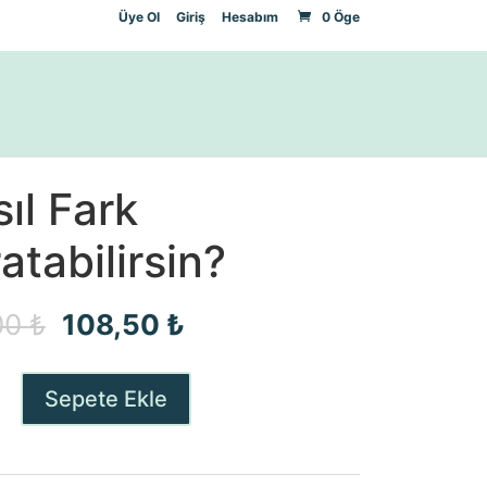
Üye Ol
Giriş
Hesabım
0 Öge
ıl Fark
atabilirsin?
Orijinal
Şu
00
₺
108,50
₺
fiyat:
andaki
Sepete Ekle
155,00 ₺.
fiyat:
lirsin?
108,50 ₺.