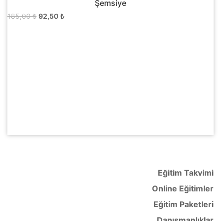
Şemsiye
Orijinal
Şu
185,00
₺
92,50
₺
fiyat:
andaki
185,00 ₺.
fiyat:
92,50 ₺.
Eğitim Takvimi
Online Eğitimler
Eğitim Paketleri
Danışmanlıklar