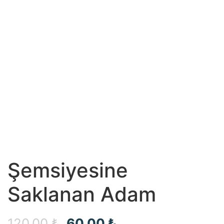
Şemsiyesine
Saklanan Adam
Orijinal
Şu
120,00
₺
60,00
₺