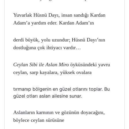
Yuvarlak Hüsnü Dayı, insan sandı
ğ
ı Kardan
Adam’a yardım eder. Kardan Adam’ın
derdi büyük, yolu uzundur; Hüsnü Dayı’nın
dostlu
ğ
una çok ihtiyacı vardır…
Ceylan Sibi ile Aslan Miro
öyküsündeki yavru
ceylan, sarp kayalara, yüksek ovalara
tırmanıp bölgenin en güzel otlarını toplar. Bu
güzel otları aslan ailesine sunar.
Aslanların karnının ve gözünün doyaca
ğ
ını,
böylece ceylan sürüsüne