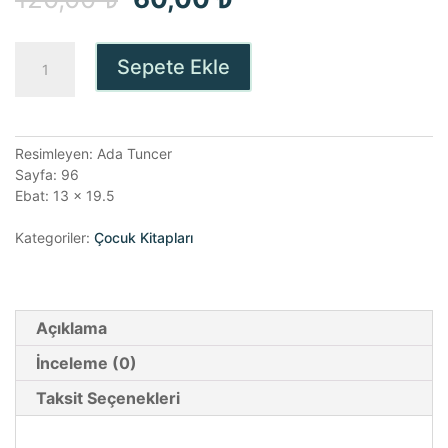
fiyat:
andaki
Şemsiyesine
Sepete Ekle
120,00 ₺.
fiyat:
Saklanan
Adam
60,00 ₺.
adet
Resimleyen: Ada Tuncer
Sayfa: 96
Ebat: 13 x 19.5
Kategoriler:
Çocuk Kitapları
Açıklama
İnceleme (0)
Taksit Seçenekleri