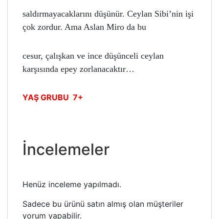
saldırmayacaklarını dü
ş
ünür. Ceylan Sibi’nin i
ş
i
çok zordur. Ama Aslan Miro da bu
cesur, çalı
ş
kan ve ince dü
ş
ünceli ceylan
kar
ş
ısında epey zorlanacaktır…
YAŞ GRUBU 7+
İncelemeler
Henüz inceleme yapılmadı.
Sadece bu ürünü satın almış olan müşteriler
yorum yapabilir.