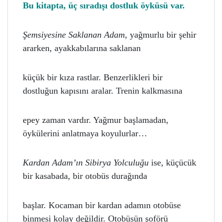
Bu kitapta, üç sıradı
ş
ı dostluk öyküsü var.
Ş
emsiyesine Saklanan Adam,
ya
ğ
murlu bir
ş
ehir
ararken, ayakkabılarına saklanan
küçük bir kıza rastlar. Benzerlikleri bir
dostlu
ğ
un kapısını aralar. Trenin kalkmasına
epey zaman vardır. Ya
ğ
mur ba
ş
lamadan,
öykülerini anlatmaya koyulurlar…
Kardan Adam’ın Sibirya Yolculu
ğ
u
ise, küçücük
bir kasabada, bir otobüs dura
ğ
ında
ba
ş
lar. Kocaman bir kardan adamın otobüse
binmesi kolay de
ğ
ildir. Otobüsün
ş
oförü