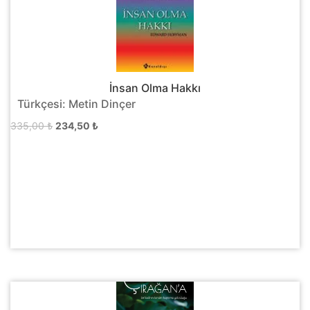
İnsan Olma Hakkı
Türkçesi: Metin Dinçer
Orijinal
Şu
335,00
₺
234,50
₺
fiyat:
andaki
335,00 ₺.
fiyat:
234,50 ₺.