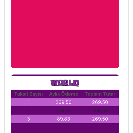
Taksit Sayısı
Aylık Ödeme
Toplam Tutar
1
269.50
269.50
2
134.75
269.50
3
89.83
269.50