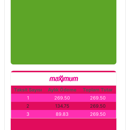
Taksit Sayısı
Aylık Ödeme
Toplam Tutar
1
269.50
269.50
2
134.75
269.50
3
89.83
269.50