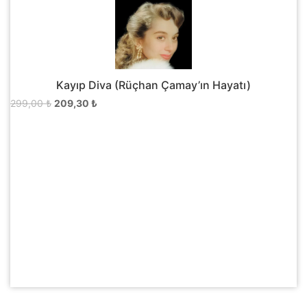
Kayıp Diva (Rüçhan Çamay’ın Hayatı)
Orijinal
Şu
299,00
₺
209,30
₺
fiyat:
andaki
299,00 ₺.
fiyat:
209,30 ₺.