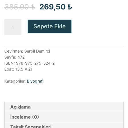
Orijinal
Şu
385,00
₺
269,50
₺
fiyat:
andaki
Sevgi
Sepete Ekle
385,00 ₺.
fiyat:
Peygamberi
Erich
269,50 ₺.
Fromm
adet
Çevirmen: Serpil Demirci
Sayfa: 472
ISBN: 978-975-275-324-2
Ebat: 13.5 x 21
Kategoriler:
Biyografi
Açıklama
İnceleme (0)
Taksit Seçenekleri