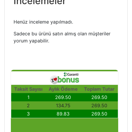
İncelemeler
Henüz inceleme yapılmadı.
Sadece bu ürünü satın almış olan müşteriler
yorum yapabilir.
Taksit Sayısı
Aylık Ödeme
Toplam Tutar
1
269.50
269.50
2
134.75
269.50
3
89.83
269.50