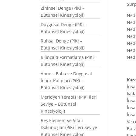
Sürp
Zihinsel Denge (PiKi –
Bütünsel Kinesiyoloji)
Nede
Nede
Duygusal Denge (PiKi -
Nede
Bütünsel Kinesiyoloji)
Ned
Ruhsal Denge (PiKi –
Nede
Bütünsel Kinesiyoloji)
Nede
Bilinçaltı Formatlama (PiKi –
Nede
Bütünsel Kinesiyoloji)
Anne – Baba ve Duygusal
Kaz
İnanç Kalıpları (PiKi –
İnsa
Bütünsel Kinesiyoloji)
kada
Meridyen Terapisi (PiKi İleri
İnsa
Seviye – Bütünsel
İnsa
Kinesiyoloji)
İnsa
Beş Element ve Şifalı
Ve ç
Dokunuşlar (PiKi İleri Seviye–
Bu v
Bütünsel Kinesiyoloji)
Kend