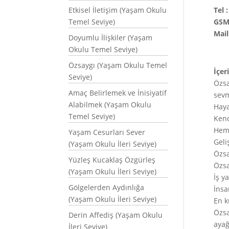
Etkisel İletişim (Yaşam Okulu
Tel 
Temel Seviye)
GSM:
Mail
Doyumlu İlişkiler (Yaşam
Okulu Temel Seviye)
Özsaygı (Yaşam Okulu Temel
İçer
Seviye)
Özsa
Amaç Belirlemek ve İnisiyatif
sevm
Alabilmek (Yaşam Okulu
Haya
Temel Seviye)
Kend
Hem 
Yaşam Cesurları Sever
Geli
(Yaşam Okulu İleri Seviye)
Özsa
Yüzleş Kucaklaş Özgürleş
Özsa
(Yaşam Okulu İleri Seviye)
İş y
Gölgelerden Aydınlığa
İnsa
(Yaşam Okulu İleri Seviye)
En k
Özsa
Derin Affediş (Yaşam Okulu
ayağ
İleri Seviye)