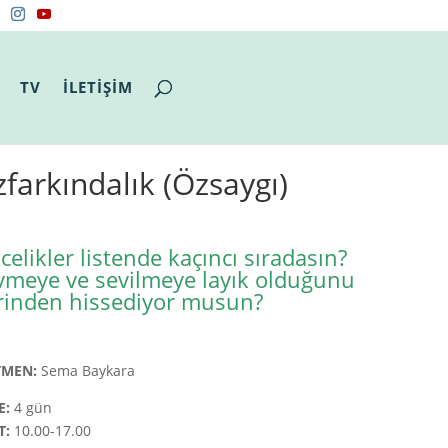
TV
İLETİŞİM
farkındalık (Özsaygı)
elikler listende kaçıncı sıradasın?
vmeye ve sevilmeye layık olduğunu
rinden hissediyor musun?
TMEN:
Sema Baykara
E:
4 gün
T:
10.00-17.00