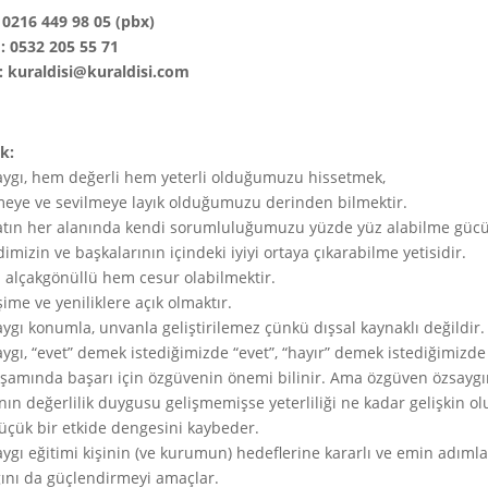
: 0216 449 98 05 (pbx)
 0532 205 55 71
: kuraldisi@kuraldisi.com
ik:
ygı, hem değerli hem yeterli olduğumuzu hissetmek,
eye ve sevilmeye layık olduğumuzu derinden bilmektir.
tın her alanında kendi sorumluluğumuzu yüzde yüz alabilme güc
imizin ve başkalarının içindeki iyiyi ortaya çıkarabilme yetisidir.
alçakgönüllü hem cesur olabilmektir.
şime ve yeniliklere açık olmaktır.
ygı konumla, unvanla geliştirilemez çünkü dışsal kaynaklı değildir.
ygı, “evet” demek istediğimizde “evet”, “hayır” demek istediğimizde 
aşamında başarı için özgüvenin önemi bilinir. Ama özgüven özsaygın
nın değerlilik duygusu gelişmemişse yeterliliği ne kadar gelişkin 
üçük bir etkide dengesini kaybeder.
ygı eğitimi kişinin (ve kurumun) hedeflerine kararlı ve emin adımlar
ını da güçlendirmeyi amaçlar.