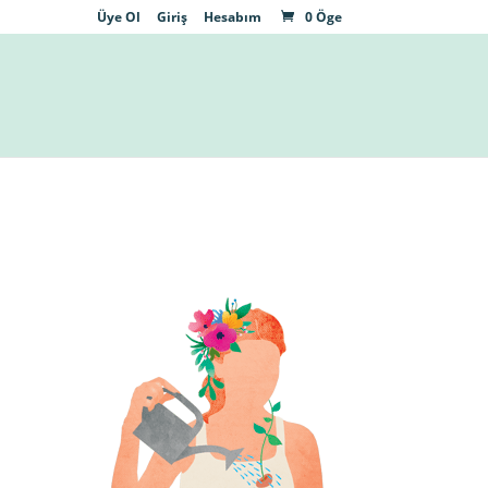
Üye Ol
Giriş
Hesabım
0 Öge