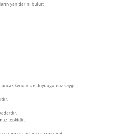
arın yanıtlarını bulur:
ygı ancak kendimize duyduğumuz saygı
rdır.
kadardır.
uz tepkidir.
an çıkarırız: suçlama ve mazeret.