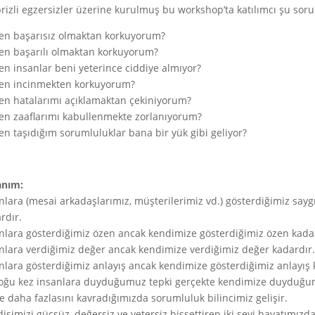
rizli egzersizler üzerine kurulmuş bu workshop’ta katılımcı şu sorul
n başarısız olmaktan korkuyorum?
n başarılı olmaktan korkuyorum?
n insanlar beni yeterince ciddiye almıyor?
en incinmekten korkuyorum?
n hatalarımı açıklamaktan çekiniyorum?
n zaaflarımı kabullenmekte zorlanıyorum?
n taşıdığım sorumluluklar bana bir yük gibi geliyor?
anım:
nlara (mesai arkadaşlarımız, müşterilerimiz vd.) gösterdiğimiz sa
rdır.
nlara gösterdiğimiz özen ancak kendimize gösterdiğimiz özen kada
nlara verdiğimiz değer ancak kendimize verdiğimiz değer kadardır.
nlara gösterdiğimiz anlayış ancak kendimize gösterdiğimiz anlayış 
oğu kez insanlara duyduğumuz tepki gerçekte kendimize duyduğum
e daha fazlasını kavradığımızda sorumluluk bilincimiz gelişir.
isimizi güçsüz, değersiz ve yetersiz hissettiren iki şeyi hayatımızd