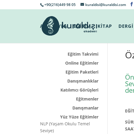
+90(216)449 98 05
kuraldisi@kuraldisi.com
ANA SAYFA
EĞİTİM
KİTAP
DERGİ
Öz
Eğitim Takvimi
Online Eğitimler
Eğitim Paketleri
Önc
Danışmanlıklar
Se
de
Katılımcı Görüşleri
Eğitmenler
Danışmanlar
EĞİ
Yüz Yüze Eğitimler
SÜR
NLP (Yaşam Okulu Temel
SAA
Seviye)