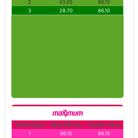
2
43.05
86.10
3
28.70
86.10
Taksit Sayısı
Aylık Ödeme
Toplam Tutar
1
86.10
86.10