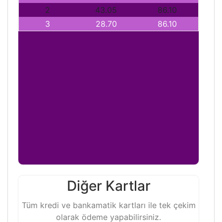
2
43.05
86.10
3
28.70
86.10
Diğer Kartlar
Tüm kredi ve bankamatik kartları ile tek çekim
olarak ödeme yapabilirsiniz.