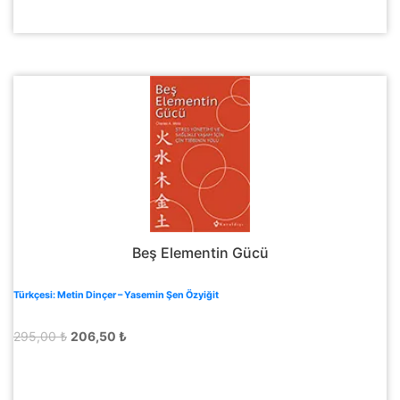
Beş Elementin Gücü
Türkçesi: Metin Dinçer – Yasemin Şen Özyiğit
Orijinal
Şu
295,00
₺
206,50
₺
fiyat:
andaki
295,00 ₺.
fiyat:
206,50 ₺.