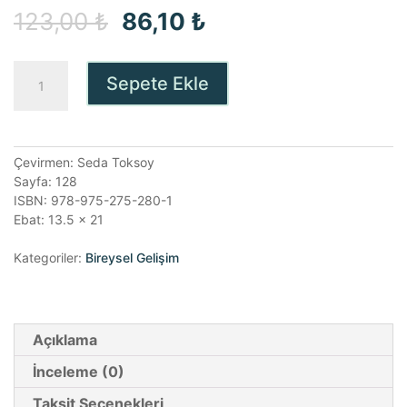
Orijinal
Şu
123,00
₺
86,10
₺
fiyat:
andaki
Bağlanmanın
Sepete Ekle
123,00 ₺.
fiyat:
Beş
Seviyesi
86,10 ₺.
adet
Çevirmen: Seda Toksoy
Sayfa: 128
ISBN: 978-975-275-280-1
Ebat: 13.5 x 21
Kategoriler:
Bireysel Gelişim
Açıklama
İnceleme (0)
Taksit Seçenekleri