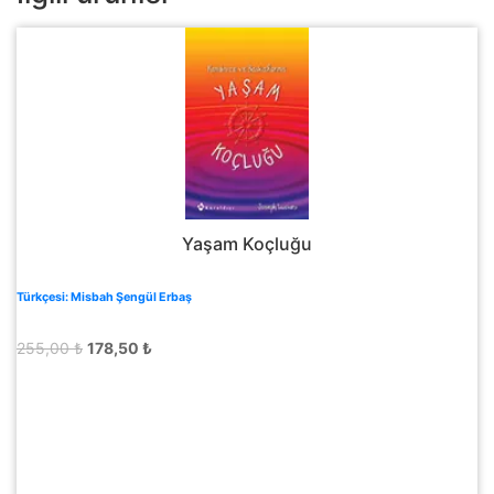
Yaşam Koçluğu
Türkçesi: Misbah Şengül Erbaş
Orijinal
Şu
255,00
₺
178,50
₺
fiyat:
andaki
255,00 ₺.
fiyat:
178,50 ₺.