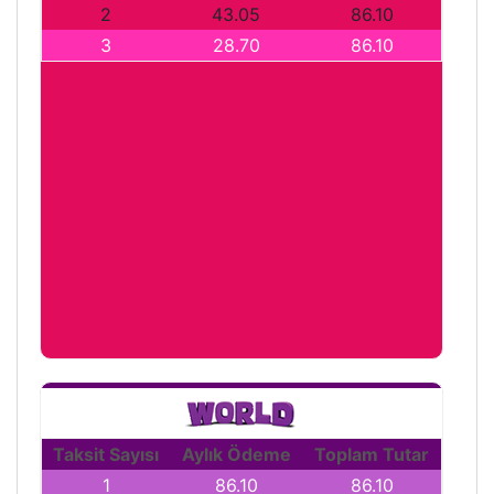
2
43.05
86.10
3
28.70
86.10
Taksit Sayısı
Aylık Ödeme
Toplam Tutar
1
86.10
86.10