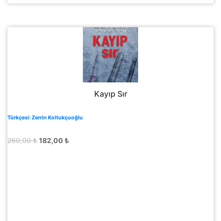
Kayıp Sır
Türkçesi: Zerrin Koltukçuoğlu
Orijinal
Şu
260,00
₺
182,00
₺
fiyat:
andaki
260,00 ₺.
fiyat:
182,00 ₺.