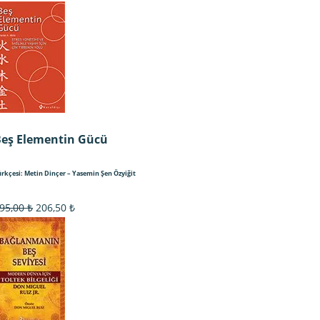
fiyat:
andaki
220,00 ₺.
fiyat:
154,00 ₺.
eş Elementin Gücü
ürkçesi: Metin Dinçer – Yasemin Şen Özyiğit
Orijinal
Şu
95,00
₺
206,50
₺
fiyat:
andaki
295,00 ₺.
fiyat:
206,50 ₺.