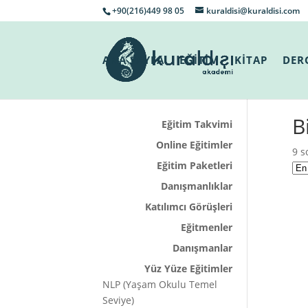
+90(216)449 98 05
kuraldisi@kuraldisi.com
ANA SAYFA
EĞİTİM
KİTAP
DER
B
Eğitim Takvimi
Online Eğitimler
9 s
Eğitim Paketleri
Danışmanlıklar
Katılımcı Görüşleri
Eğitmenler
Danışmanlar
Yüz Yüze Eğitimler
NLP (Yaşam Okulu Temel
Seviye)