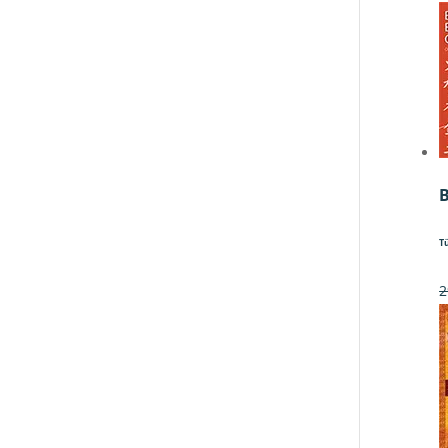
B
T
2