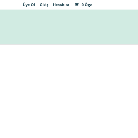
Üye Ol
Giriş
Hesabım
0 Öge