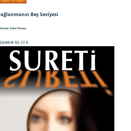
ağlanmanın Beş Seviyesi
ürkçesi: Seda Toksoy
Orijinal
Şu
23,00
₺
86,10
₺
fiyat:
andaki
123,00 ₺.
fiyat:
86,10 ₺.