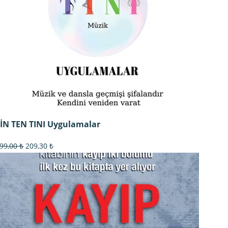
İN TEN TINI Uygulamalar
Orijinal
Şu
99,00
₺
209,30
₺
fiyat:
andaki
299,00 ₺.
fiyat:
209,30 ₺.