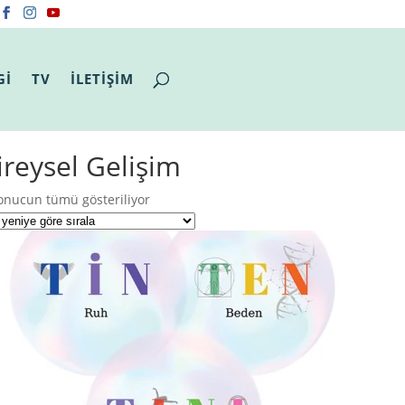
Gİ
TV
İLETİŞİM
ireysel Gelişim
En
onucun tümü gösteriliyor
yeniye
göre
sıralandı