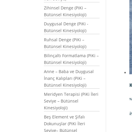
Zihinsel Denge (PiKi –
Bütünsel Kinesiyoloji)
Duygusal Denge (PiKi -
Bütünsel Kinesiyoloji)
Ruhsal Denge (PiKi –
Bütünsel Kinesiyoloji)
Bilinçaltı Formatlama (PiKi –
Bütünsel Kinesiyoloji)
Anne – Baba ve Duygusal
İnanç Kalıpları (PiKi –
K
Bütünsel Kinesiyoloji)
Meridyen Terapisi (PiKi İleri
T
Seviye – Bütünsel
Kinesiyoloji)
2
Beş Element ve Şifalı
Dokunuşlar (PiKi İleri
Seviye– Bütünsel