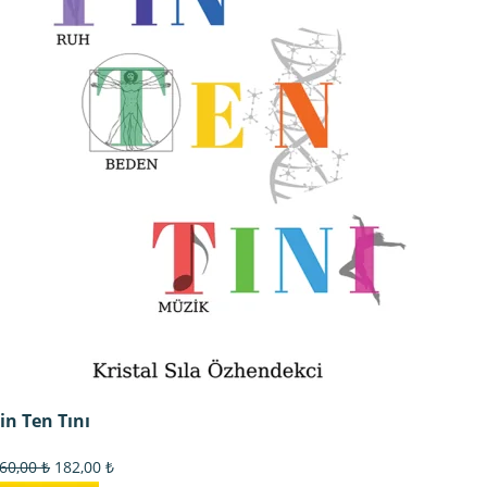
182,00 ₺.
in Ten Tını
Orijinal
Şu
60,00
₺
182,00
₺