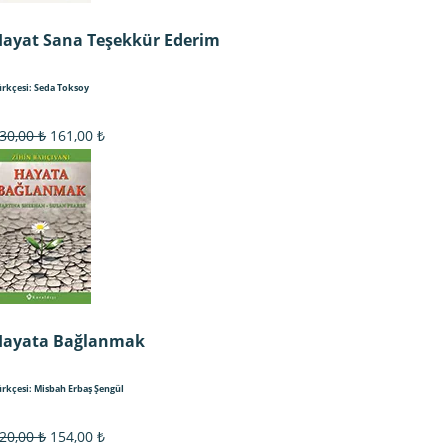
ayat Sana Teşekkür Ederim
ürkçesi: Seda Toksoy
Orijinal
Şu
30,00
₺
161,00
₺
fiyat:
andaki
230,00 ₺.
fiyat:
161,00 ₺.
Hayata Bağlanmak
ürkçesi: Misbah Erbaş Şengül
Orijinal
Şu
20,00
₺
154,00
₺