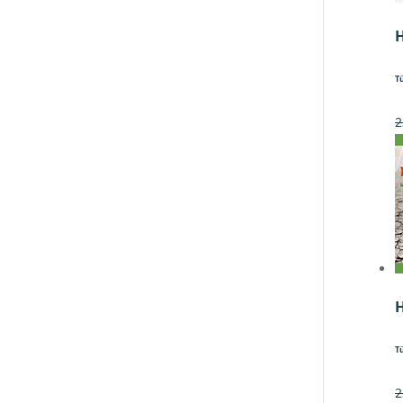
H
T
2
T
2