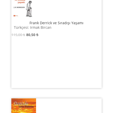
Frank Derrick ve Sıradışı Yaşamı
Türkçesi: Irmak Bircan
Orijinal
Şu
115,00
₺
80,50
₺
fiyat:
andaki
115,00 ₺.
fiyat:
80,50 ₺.