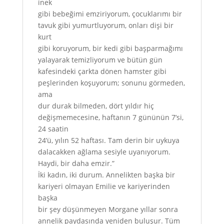
inek
gibi bebeğimi emziriyorum, çocuklarımı bir
tavuk gibi yumurtluyorum, onları dişi bir
kurt
gibi koruyorum, bir kedi gibi başparmağımı
yalayarak temizliyorum ve bütün gün
kafesindeki çarkta dönen hamster gibi
peşlerinden koşuyorum; sonunu görmeden,
ama
dur durak bilmeden, dört yıldır hiç
değişmemecesine, haftanın 7 gününün 7’si,
24 saatin
24’ü, yılın 52 haftası. Tam derin bir uykuya
dalacakken ağlama sesiyle uyanıyorum.
Haydi, bir daha emzir.”
İki kadın, iki durum. Annelikten başka bir
kariyeri olmayan Emilie ve kariyerinden
başka
bir şey düşünmeyen Morgane yıllar sonra
annelik paydasında yeniden buluşur. Tüm