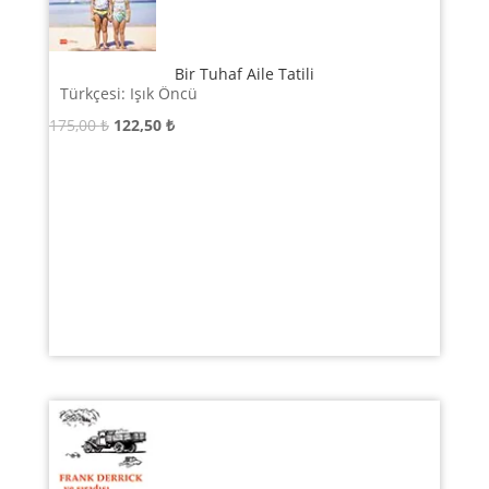
Bir Tuhaf Aile Tatili
Türkçesi: Işık Öncü
Orijinal
Şu
175,00
₺
122,50
₺
fiyat:
andaki
175,00 ₺.
fiyat:
122,50 ₺.