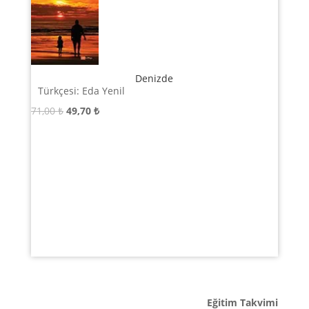
Denizde
Türkçesi: Eda Yenil
Orijinal
Şu
71,00
₺
49,70
₺
fiyat:
andaki
71,00 ₺.
fiyat:
49,70 ₺.
Eğitim Takvimi