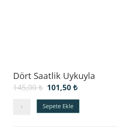
Dört Saatlik Uykuyla
Orijinal
Şu
145,00
₺
101,50
₺
fiyat:
andaki
145,00 ₺.
fiyat:
Dört
101,50 ₺.
Sepete Ekle
Saatlik
Uykuyla
adet