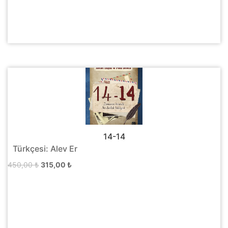
14-14
Türkçesi: Alev Er
Orijinal
Şu
450,00
₺
315,00
₺
fiyat:
andaki
450,00 ₺.
fiyat:
315,00 ₺.