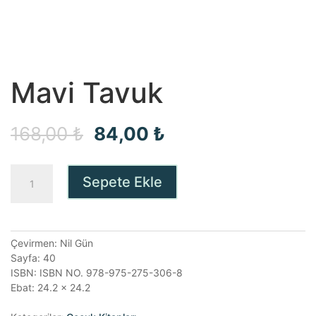
Mavi Tavuk
Orijinal
Şu
168,00
₺
84,00
₺
fiyat:
andaki
Mavi
Sepete Ekle
168,00 ₺.
fiyat:
Tavuk
adet
84,00 ₺.
Çevirmen: Nil Gün
Sayfa: 40
ISBN: ISBN NO. 978-975-275-306-8
Ebat: 24.2 x 24.2