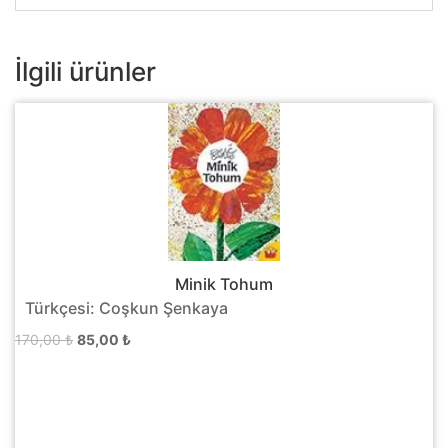
İlgili ürünler
Minik Tohum
Türkçesi: Coşkun Şenkaya
Orijinal
Şu
170,00
₺
85,00
₺
fiyat:
andaki
170,00 ₺.
fiyat:
85,00 ₺.