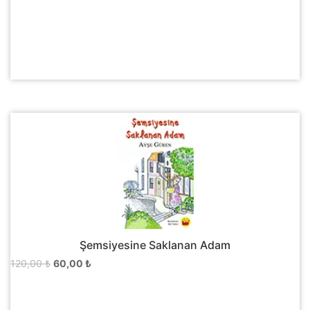
Şemsiyesine Saklanan Adam
Orijinal
Şu
120,00
₺
60,00
₺
fiyat:
andaki
120,00 ₺.
fiyat: