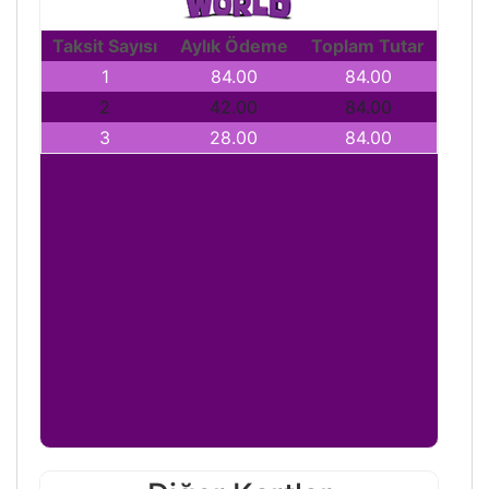
Taksit Sayısı
Aylık Ödeme
Toplam Tutar
1
84.00
84.00
2
42.00
84.00
3
28.00
84.00